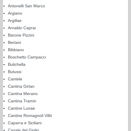
Antonelli San Marco
Argiano
Argillae
Arnaldo Caprai
Barone Pizzini
Bertani
Bibbiano
Boschetto Campacci
Bulichella
Butussi
Cantele
Cantina Girlan
Cantina Merano
Cantina Tramin
Cantine Lunae
Cantine Romagnoli Villò
Caparra e Siciliani
Casale del Giglio