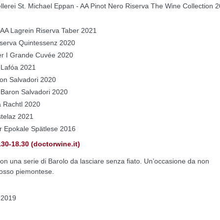
llerei St. Michael Eppan - AA Pinot Nero Riserva The Wine Collection 
 AA Lagrein Riserva Taber 2021
iserva Quintessenz 2020
aner I Grande Cuvée 2020
 Lafóa 2021
on Salvadori 2020
 Baron Salvadori 2020
a Rachtl 2020
telaz 2021
er Epokale Spätlese 2016
0-18.30 (doctorwine.it)
on una serie di Barolo da lasciare senza fiato. Un’occasione da non
rosso piemontese.
a 2019