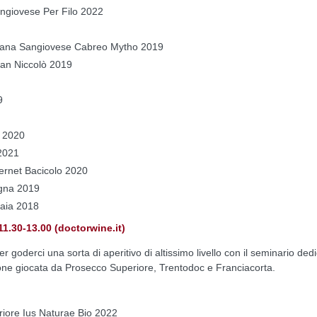
Sangiovese Per Filo 2022
scana Sangiovese Cabreo Mytho 2019
 San Niccolò 2019
9
i 2020
2021
ernet Bacicolo 2020
igna 2019
caia 2018
1.30-13.00 (doctorwine.it)
 goderci una sorta di aperitivo di altissimo livello con il seminario ded
 leone giocata da Prosecco Superiore, Trentodoc e Franciacorta.
iore Ius Naturae Bio 2022