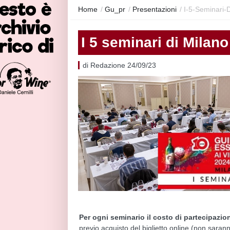
Home
/
Gu_pr
/
Presentazioni
/
I-5-Seminari-
I 5 seminari di Milano
di Redazione 24/09/23
Per ogni seminario il costo di partecipazion
previo acquisto del biglietto online (non saranno