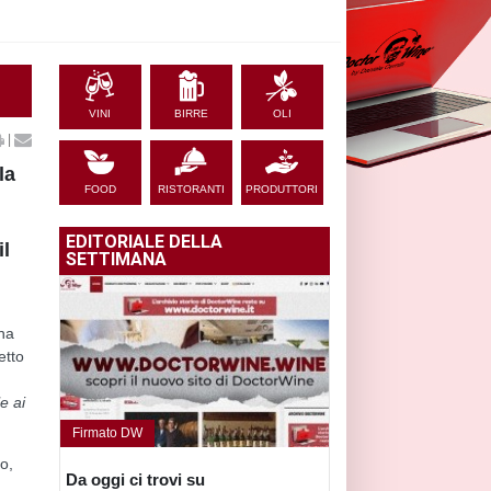
VINI
BIRRE
OLI
|
la
FOOD
RISTORANTI
PRODUTTORI
EDITORIALE DELLA
il
SETTIMANA
una
etto
e ai
Firmato DW
o,
Da oggi ci trovi su