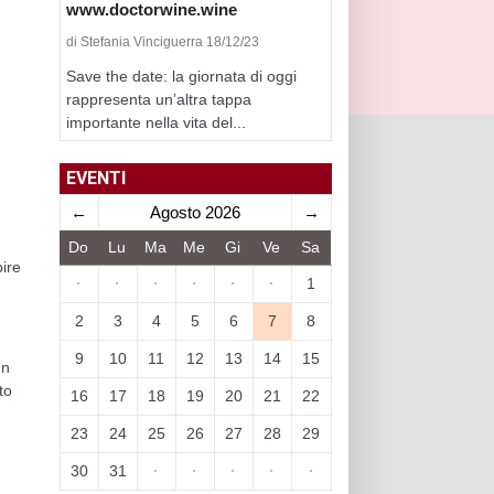
www.doctorwine.wine
di Stefania Vinciguerra 18/12/23
Save the date: la giornata di oggi
rappresenta un’altra tappa
importante nella vita del...
EVENTI
←
Agosto 2026
→
Do
Lu
Ma
Me
Gi
Ve
Sa
pire
·
·
·
·
·
·
1
2
3
4
5
6
7
8
9
10
11
12
13
14
15
un
to
16
17
18
19
20
21
22
23
24
25
26
27
28
29
30
31
·
·
·
·
·