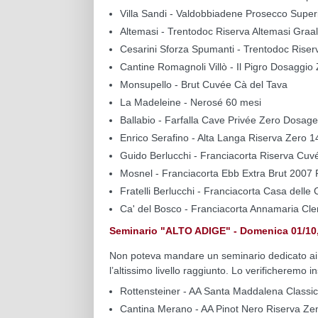
Villa Sandi - Valdobbiadene Prosecco Superi
Altemasi - Trentodoc Riserva Altemasi Graa
Cesarini Sforza Spumanti - Trentodoc Riser
Cantine Romagnoli Villò - Il Pigro Dosaggio
Monsupello - Brut Cuvée Cà del Tava
La Madeleine - Nerosé 60 mesi
Ballabio - Farfalla Cave Privée Zero Dosag
Enrico Serafino - Alta Langa Riserva Zero 
Guido Berlucchi - Franciacorta Riserva Cuv
Mosnel - Franciacorta Ebb Extra Brut 2007 
Fratelli Berlucchi - Franciacorta Casa delle
Ca' del Bosco - Franciacorta Annamaria Cl
Seminario "ALTO ADIGE" - Domenica 01/10, 
Non poteva mandare un seminario dedicato ai vi
l’altissimo livello raggiunto. Lo verificheremo i
Rottensteiner - AA Santa Maddalena Classic
Cantina Merano - AA Pinot Nero Riserva Z