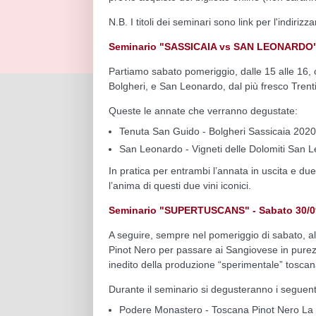
N.B. I titoli dei seminari sono link per l'indiriz
Seminario "SASSICAIA vs SAN LEONARDO" - 
Partiamo sabato pomeriggio, dalle 15 alle 16, c
Bolgheri, e San Leonardo, dal più fresco Trent
Queste le annate che verranno degustate:
Tenuta San Guido - Bolgheri Sassicaia 2020
San Leonardo - Vigneti delle Dolomiti San 
In pratica per entrambi l’annata in uscita e due
l’anima di questi due vini iconici.
Seminario "SUPERTUSCANS" - Sabato 30/09,
A seguire, sempre nel pomeriggio di sabato, all
Pinot Nero per passare ai Sangiovese in purezz
inedito della produzione “sperimentale” toscana: 
Durante il seminario si degusteranno i seguenti
Podere Monastero - Toscana Pinot Nero La