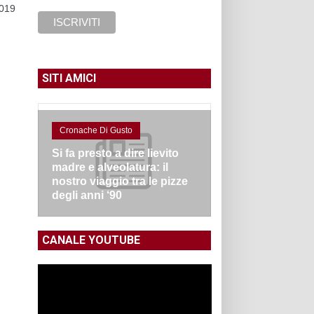
2019
SITI AMICI
Cronache Di Gusto
Si fa presto a dire lievito
madre e alveolatura: il
nostro viaggio tra le pizze
degli anni ‘90
CANALE YOUTUBE