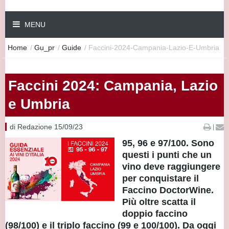
MENU
Home
/
Gu_pr
/
Guide
/
Faccini-2024-Campania-Lazio-E-Umbria
Faccini 2024: Campania, Lazio
e Umbria
di Redazione 15/09/23
|
95, 96 e 97/100. Sono
questi i punti che un
vino deve raggiungere
per conquistare il
Faccino DoctorWine.
Più oltre scatta il
doppio faccino
(98/100) e il triplo faccino (99 e 100/100). Da oggi