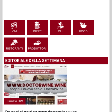
VINI
BIRRE
OLI
FOOD
RISTORANTI
PRODUTTORI
EDITORIALE DELLA SETTIMANA
Firmato DW
Da oggi ci trovi su www.doctorwine.wine