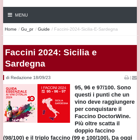
MENU
Home
/
Gu_pr
/
Guide
/
Faccini-2024-Sicilia-E-Sardegna
Faccini 2024: Sicilia e
Sardegna
di Redazione 18/09/23
|
95, 96 e 97/100. Sono
questi i punti che un
vino deve raggiungere
per conquistare il
Faccino DoctorWine.
Più oltre scatta il
doppio faccino
(98/100) e il triplo faccino (99 e 100/100). Da oggi