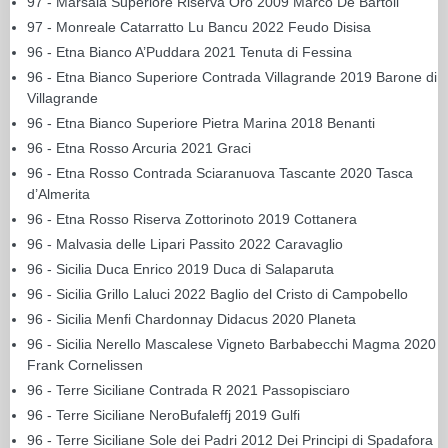
97 - Marsala Superiore Riserva Oro 2009 Marco De Bartoli
97 - Monreale Catarratto Lu Bancu 2022 Feudo Disisa
96 - Etna Bianco A’Puddara 2021 Tenuta di Fessina
96 - Etna Bianco Superiore Contrada Villagrande 2019 Barone di
Villagrande
96 - Etna Bianco Superiore Pietra Marina 2018 Benanti
96 - Etna Rosso Arcuria 2021 Graci
96 - Etna Rosso Contrada Sciaranuova Tascante 2020 Tasca
d’Almerita
96 - Etna Rosso Riserva Zottorinoto 2019 Cottanera
96 - Malvasia delle Lipari Passito 2022 Caravaglio
96 - Sicilia Duca Enrico 2019 Duca di Salaparuta
96 - Sicilia Grillo Laluci 2022 Baglio del Cristo di Campobello
96 - Sicilia Menfi Chardonnay Didacus 2020 Planeta
96 - Sicilia Nerello Mascalese Vigneto Barbabecchi Magma 2020
Frank Cornelissen
96 - Terre Siciliane Contrada R 2021 Passopisciaro
96 - Terre Siciliane NeroBufaleffj 2019 Gulfi
96 - Terre Siciliane Sole dei Padri 2012 Dei Principi di Spadafora