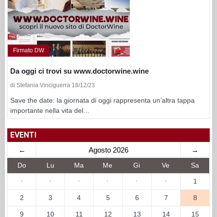
Firmato DW
Da oggi ci trovi su www.doctorwine.wine
di Stefania Vinciguerra 18/12/23
Save the date: la giornata di oggi rappresenta un’altra tappa
importante nella vita del...
EVENTI
←
Agosto 2026
→
Do
Lu
Ma
Me
Gi
Ve
Sa
·
·
·
·
·
·
1
2
3
4
5
6
7
8
9
10
11
12
13
14
15