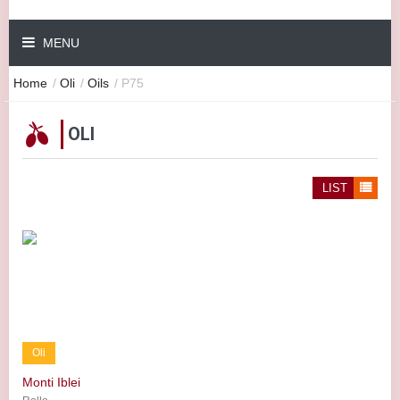
MENU
Home
/
Oli
/
Oils
/
P75
OLI
LIST
Oli
Monti Iblei