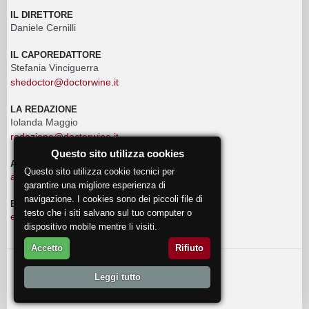
IL DIRETTORE
Daniele Cernilli
IL CAPOREDATTORE
Stefania Vinciguerra
shedoctor@doctorwine.it
LA REDAZIONE
Iolanda Maggio
redazione@doctorwine.it
Questo sito utilizza cookies
ADVERTISING
Questo sito utilizza cookie tecnici per
advertising@doctorwine.it
garantire una migliore esperienza di
navigazione. I cookies sono dei piccoli file di
EVENTI
testo che i siti salvano sul tuo computer o
eventi@doctorwine.it
dispositivo mobile mentre li visiti.
Accetto
Rifiuto
© 2018
DoctorWine
.
Leggi tutto
Chi Siamo
Autori
Contattaci
Privacy