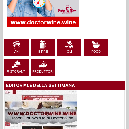
VINI
BIRRE
OLI
FOOD
RISTORANTI
PRODUTTORI
EDITORIALE DELLA SETTIMANA