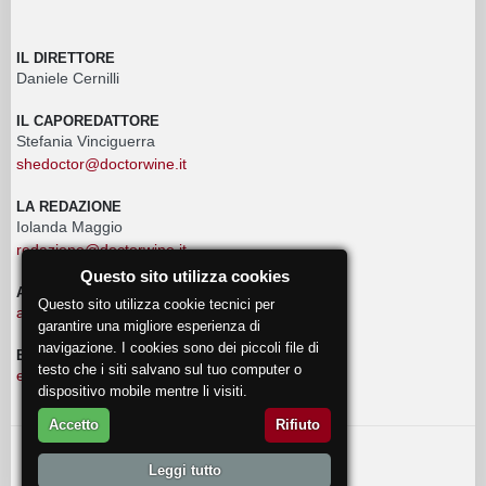
IL DIRETTORE
Daniele Cernilli
IL CAPOREDATTORE
Stefania Vinciguerra
shedoctor@doctorwine.it
LA REDAZIONE
Iolanda Maggio
redazione@doctorwine.it
Questo sito utilizza cookies
ADVERTISING
Questo sito utilizza cookie tecnici per
advertising@doctorwine.it
garantire una migliore esperienza di
navigazione. I cookies sono dei piccoli file di
EVENTI
testo che i siti salvano sul tuo computer o
eventi@doctorwine.it
dispositivo mobile mentre li visiti.
Accetto
Rifiuto
© 2018
DoctorWine
.
Leggi tutto