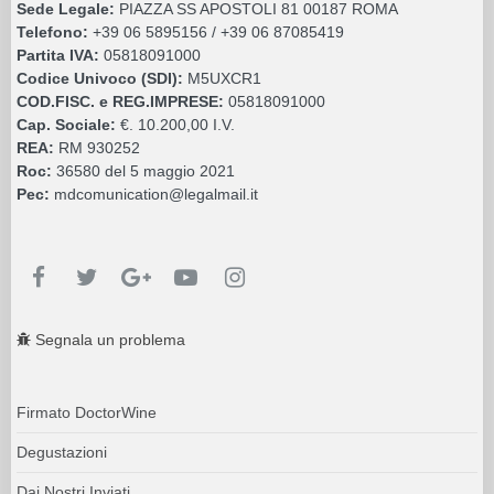
Sede Legale:
PIAZZA SS APOSTOLI 81 00187 ROMA
Telefono:
+39 06 5895156 / +39 06 87085419
Partita IVA:
05818091000
Codice Univoco (SDI):
M5UXCR1
COD.FISC. e REG.IMPRESE:
05818091000
Cap. Sociale:
€. 10.200,00 I.V.
REA:
RM 930252
Roc:
36580 del 5 maggio 2021
Pec:
mdcomunication@legalmail.it
Segnala un problema
Firmato DoctorWine
Degustazioni
Dai Nostri Inviati