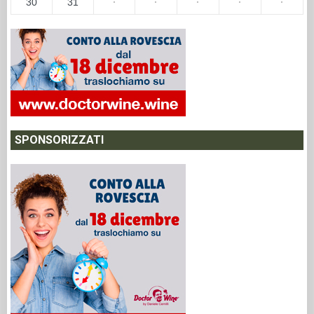
30
31
·
·
·
·
·
SPONSORIZZATI