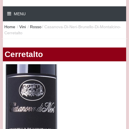
MENU
Home
/
Vini
/
Rosso
/
Casanova-Di-Neri-Brunello-Di-Montalcino-
Cerretalto
Cerretalto