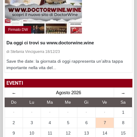
Firmato DW
Da oggi ci trovi su www.doctorwine.wine
di Stefania Vinciguerra 18/12/23
Save the date: la giornata di oggi rappresenta un’altra tappa
importante nella vita del...
EVENTI
←
Agosto 2026
→
Do
Lu
Ma
Me
Gi
Ve
Sa
·
·
·
·
·
·
1
2
3
4
5
6
7
8
9
10
11
12
13
14
15