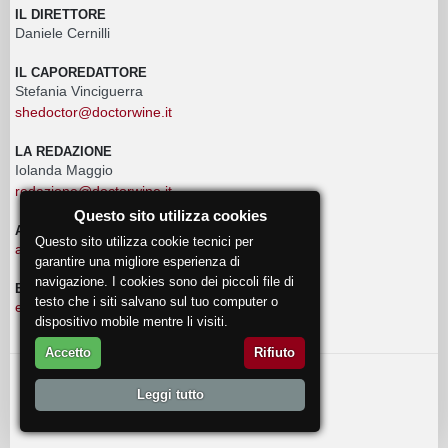
IL DIRETTORE
Daniele Cernilli
IL CAPOREDATTORE
Stefania Vinciguerra
shedoctor@doctorwine.it
LA REDAZIONE
Iolanda Maggio
redazione@doctorwine.it
Questo sito utilizza cookies
ADVERTISING
Questo sito utilizza cookie tecnici per
advertising@doctorwine.it
garantire una migliore esperienza di
navigazione. I cookies sono dei piccoli file di
EVENTI
testo che i siti salvano sul tuo computer o
eventi@doctorwine.it
dispositivo mobile mentre li visiti.
Accetto
Rifiuto
© 2018
DoctorWine
.
Leggi tutto
Chi Siamo
Autori
Contattaci
Privacy