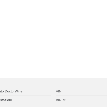
ato DoctorWine
VINI
stazioni
BIRRE