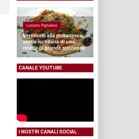
Luciano Pignataro
Vermicelli alla puttanesca,
storia ischitana di una
ricetta di grande successo
CANALE YOUTUBE
I NOSTRI CANALI SOCIAL