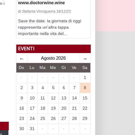
www.doctorwine.wine
n i
di Stefania Vinciguerra 18/12/23
Save the date: la giornata di oggi
rappresenta un’altra tappa
importante nella vita del...
EVENTI
←
Agosto 2026
→
Do
Lu
Ma
Me
Gi
Ve
Sa
·
·
·
·
·
·
1
2
3
4
5
6
7
8
9
10
11
12
13
14
15
16
17
18
19
20
21
22
23
24
25
26
27
28
29
30
31
·
·
·
·
·
gi