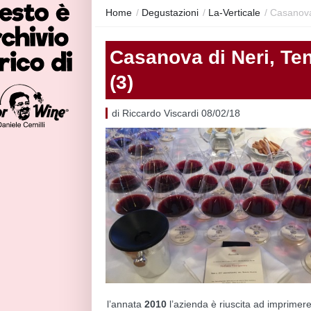
Home
/
Degustazioni
/
La-Verticale
/
Casanova
Casanova di Neri, Ten
(3)
di Riccardo Viscardi 08/02/18
l’annata
2010
l’azienda è riuscita ad imprimere