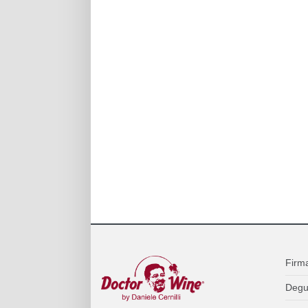
Firm
Degu