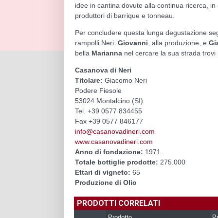
idee in cantina dovute alla continua ricerca, in 
produttori di barrique e tonneau.
Per concludere questa lunga degustazione segna
rampolli Neri:
Giovanni
, alla produzione, e
Gi
bella
Marianna
nel cercare la sua strada trovi l
Casanova di Neri
Titolare:
Giacomo Neri
Podere Fiesole
53024 Montalcino (SI)
Tel. +39 0577 834455
Fax +39 0577 846177
info@casanovadineri.com
www.casanovadineri.com
Anno di fondazione:
1971
Totale bottiglie prodotte:
275.000
Ettari di vigneto:
65
Produzione di Olio
PRODOTTI CORRELATI
Prodotto
Pr