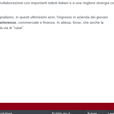
collaborazione con importanti istituti italiani e a una migliore sinergia co
liamo, in questi ultimissimi anni, l'ingresso in azienda dei giovani
anlorenzo
, commerciale e finanza. In attesa, forse, che anche la
a via di "casa".
oduttore
Pubblicato il
Autore
Leg