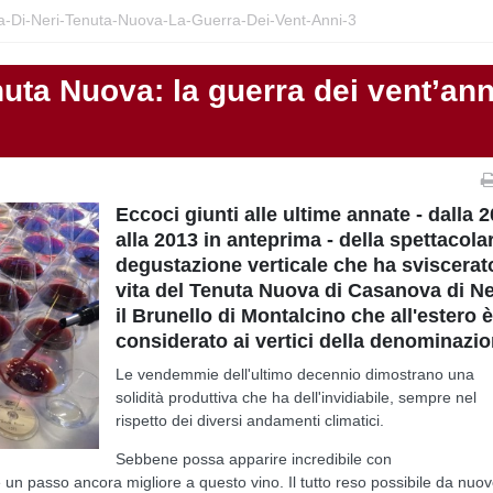
-Di-Neri-Tenuta-Nuova-La-Guerra-Dei-Vent-Anni-3
uta Nuova: la guerra dei vent’ann
Eccoci giunti alle ultime annate - dalla 
alla 2013 in anteprima - della spettacola
degustazione verticale che ha sviscerat
vita del Tenuta Nuova di Casanova di Ne
il Brunello di Montalcino che all'estero 
considerato ai vertici della denominazio
Le vendemmie dell'ultimo decennio dimostrano una
solidità produttiva che ha dell'invidiabile, sempre nel
rispetto dei diversi andamenti climatici.
Sebbene possa apparire incredibile con
 un passo ancora migliore a questo vino. Il tutto reso possibile da nuo