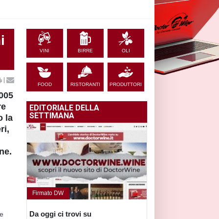
i
VINI
BIRRE
OLI
|
FOOD
RISTORANTI
PRODUTTORI
2005
re
EDITORIALE DELLA
SETTIMANA
o la
ri,
è
ne.
Firmato DW
Da oggi ci trovi su
ve