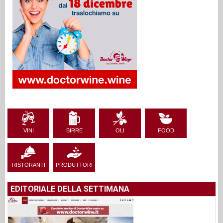
VINI
BIRRE
OLI
FOOD
RISTORANTI
PRODUTTORI
EDITORIALE DELLA SETTIMANA