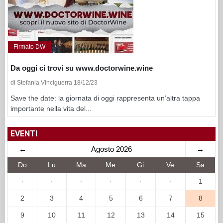
Firmato DW
Da oggi ci trovi su www.doctorwine.wine
di Stefania Vinciguerra 18/12/23
Save the date: la giornata di oggi rappresenta un’altra tappa
importante nella vita del...
EVENTI
←
Agosto 2026
→
Do
Lu
Ma
Me
Gi
Ve
Sa
·
·
·
·
·
·
1
2
3
4
5
6
7
8
9
10
11
12
13
14
15