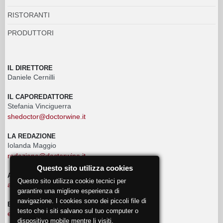
RISTORANTI
PRODUTTORI
IL DIRETTORE
Daniele Cernilli
IL CAPOREDATTORE
Stefania Vinciguerra
shedoctor@doctorwine.it
LA REDAZIONE
Iolanda Maggio
redazione@doctorwine.it
Questo sito utilizza cookies
ADVERTISING
Questo sito utilizza cookie tecnici per
advertising@doctorwine.it
garantire una migliore esperienza di
navigazione. I cookies sono dei piccoli file di
EVENTI
testo che i siti salvano sul tuo computer o
eventi@doctorwine.it
dispositivo mobile mentre li visiti.