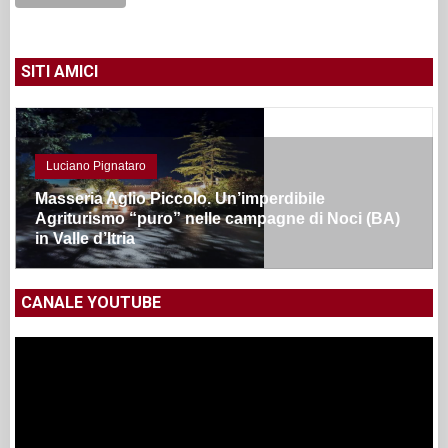
SITI AMICI
Luciano Pignataro
Masseria Aglio Piccolo. Un’imperdibile
Agriturismo “puro” nelle campagne di Noci (BA)
in Valle d’Itria
CANALE YOUTUBE