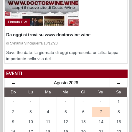
Firmato DW
Da oggi ci trovi su www.doctorwine.wine
di Stefania Vinciguerra 18/12/23
Save the date: la giornata di oggi rappresenta un’altra tappa
importante nella vita del...
EVENTI
←
Agosto 2026
→
Do
Lu
Ma
Me
Gi
Ve
Sa
·
·
·
·
·
·
1
2
3
4
5
6
7
8
9
10
11
12
13
14
15
16
17
18
19
20
21
22