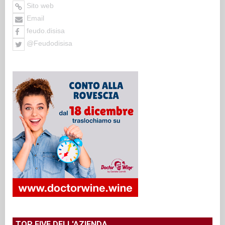
Sito web
Email
feudo.disisa
@Feudodisisa
TOP FIVE DELL'AZIENDA