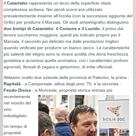
Il
Catarratto
rappresenta un terzo della superficie vitata
complessiva siciliana. Nei secoli scorsi era utilizzato
prevalentemente insieme all’Inzolia (con la successiva aggiunta del
Grillo) per produrre il Marsala. Gli studi ampelografici distinguono
due biotipi di Catarratto: il Comune e il Lucido
, il primo dal
tenore zuccherino maggiore, quindi più indicato proprio per il
Marsala, il secondo più delicato ma dalle prestazioni migliori
quando vinificato per produrre un bianco secco. Le caratteristiche
più salienti del vitigno sono la vivace acidità che dona freschezza
gustativa e accentua quella aromatica, con i caratteristici profumi
agrumati, floreali di zagara e gelsomino, di erbe officinali.
Abbiamo scelto due aziende della provincia di Palermo, la prima -
Rapitalà
- a Camporeale, attiva dagli anni ’70, e la seconda -
Feudo Disisa
- a Monreale, proprietà storica entrata più
recentemente
nel mondo del
vino
imbottigliato.
Un tempo di
proprietà