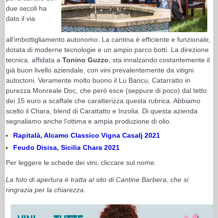
due secoli ha
dato il via
all’imbottigliamento autonomo. La cantina è efficiente e funzionale,
dotata di moderne tecnologie e un ampio parco botti. La direzione
tecnica, affidata a
Tonino Guzzo
, sta innalzando costantemente il
già buon livello aziendale, con vini prevalentemente da vitigni
autoctoni. Veramente molto buono il Lu Bancu, Catarratto in
purezza Monreale Doc, che però esce (seppure di poco) dal tetto
dei 15 euro a scaffale che caratterizza questa rubrica. Abbiamo
scelto il Chara, blend di Carattatto e Inzolia. Di questa azienda
segnaliamo anche l’ottima e ampia produzione di olio.
Rapitalà, Alcamo Classico Vigna Casalj 2021
Feudo Disisa, Sicilia Chara 2021
Per leggere le schede dei vini, cliccare sul nome.
La foto di apertura è tratta al sito di Cantine Barbera, che si
ringrazia per la chiarezza.