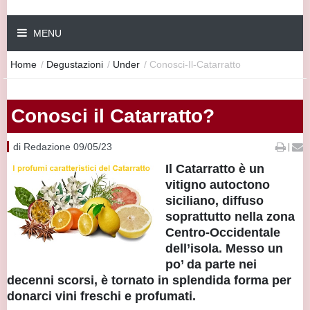
MENU
Home
/
Degustazioni
/
Under
/
Conosci-Il-Catarratto
Conosci il Catarratto?
di Redazione 09/05/23
|
Il Catarratto è un
vitigno autoctono
siciliano, diffuso
soprattutto nella zona
Centro-Occidentale
dell’isola. Messo un
po’ da parte nei
decenni scorsi, è tornato in splendida forma per
donarci vini freschi e profumati.