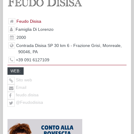
Feudo Disisa
Famiglia Di Lorenzo
2000
Contrada Disisa SP 30 km 6 - Frazione Grisì, Monreale,
90046, PA
+39 091 6127109
WEB:
Sito web
Email
feudo.disisa
@Feudodisisa