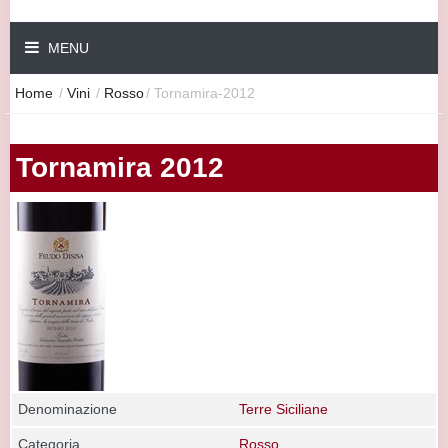
MENU
Home
/
Vini
/
Rosso
/
Tornamira-2012
Tornamira 2012
Denominazione
Terre Siciliane
Categoria
Rosso