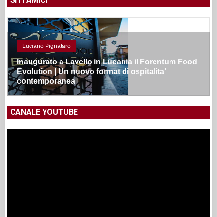
SITI AMICI
Luciano Pignataro
Inaugurato a Lavello in Lucania il Forentum Food
Evolution | Un nuovo format di ospitalita’
contemporanea
CANALE YOUTUBE