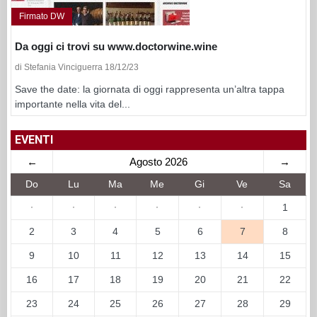
Firmato DW
Da oggi ci trovi su www.doctorwine.wine
di Stefania Vinciguerra 18/12/23
Save the date: la giornata di oggi rappresenta un’altra tappa
importante nella vita del...
EVENTI
←
Agosto 2026
→
Do
Lu
Ma
Me
Gi
Ve
Sa
·
·
·
·
·
·
1
2
3
4
5
6
7
8
9
10
11
12
13
14
15
16
17
18
19
20
21
22
23
24
25
26
27
28
29