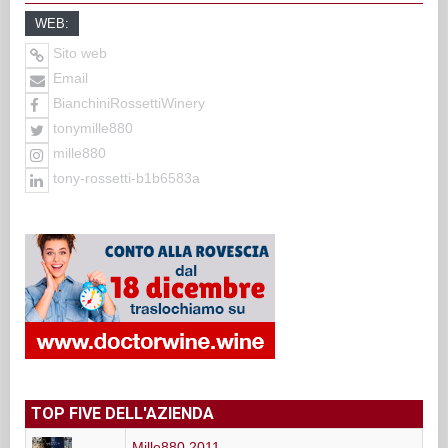
WEB:
Sito web
Email
BianchiniRossettiWinery
tonymille880
mille880
tony-rossetti-b1b6583a
TOP FIVE DELL'AZIENDA
Mille880 2011