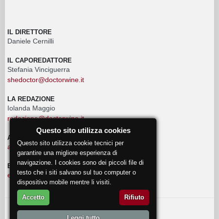
IL DIRETTORE
Daniele Cernilli
IL CAPOREDATTORE
Stefania Vinciguerra
shedoctor@doctorwine.it
LA REDAZIONE
Iolanda Maggio
redazione@doctorwine.it
Questo sito utilizza cookies
ADVERTISING
Questo sito utilizza cookie tecnici per
advertising@doctorwine.it
garantire una migliore esperienza di
navigazione. I cookies sono dei piccoli file di
EVENTI
testo che i siti salvano sul tuo computer o
eventi@doctorwine.it
dispositivo mobile mentre li visiti.
Accetto
Rifiuto
© 2018
DoctorWine
.
Leggi tutto