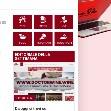
|
VINI
BIRRE
OLI
FOOD
RISTORANTI
PRODUTTORI
EDITORIALE DELLA
SETTIMANA
,
Firmato DW
Da oggi ci trovi su