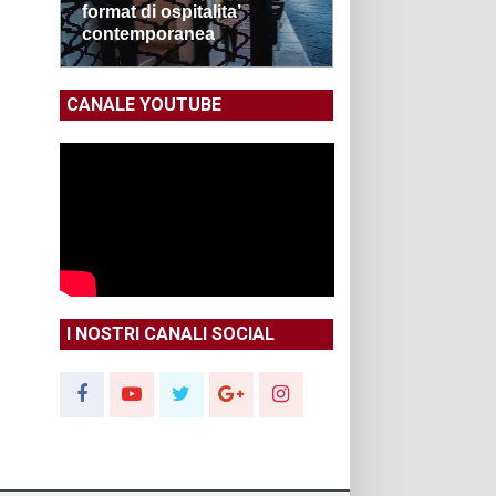
format di ospitalita’
contemporanea
CANALE YOUTUBE
I NOSTRI CANALI SOCIAL