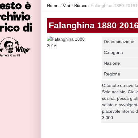
Home
/
Vini
/
Bianco
/
Falanghina-1880-20161
Falanghina 1880 201
Denominazione
Categoria
Nazione
Regione
Ottenuto da uve f
Solo acciaio. Giall
susina, pesca gialla
salato e avvolgent
piacevole ritorno d
3.000