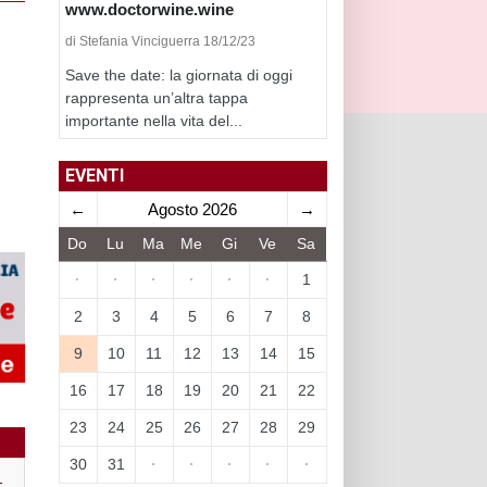
www.doctorwine.wine
di Stefania Vinciguerra 18/12/23
Save the date: la giornata di oggi
rappresenta un’altra tappa
importante nella vita del...
EVENTI
←
Agosto 2026
→
Do
Lu
Ma
Me
Gi
Ve
Sa
·
·
·
·
·
·
1
2
3
4
5
6
7
8
9
10
11
12
13
14
15
16
17
18
19
20
21
22
23
24
25
26
27
28
29
30
31
·
·
·
·
·
1