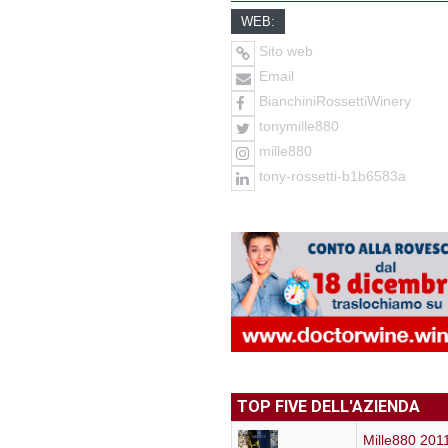
WEB:
Sito web
Email
BianchiniRossettiWinery
tonymille880
mille880
tony-rossetti-b1b6583a
TOP FIVE DELL'AZIENDA
Mille880 201