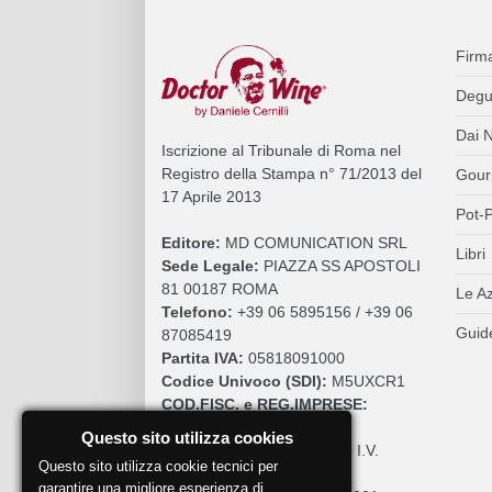
Firm
Degu
Dai N
Iscrizione al Tribunale di Roma nel
Registro della Stampa n° 71/2013 del
Gour
17 Aprile 2013
Pot-P
Editore:
MD COMUNICATION SRL
Libri
Sede Legale:
PIAZZA SS APOSTOLI
81 00187 ROMA
Le A
Telefono:
+39 06 5895156 / +39 06
Guide
87085419
Partita IVA:
05818091000
Codice Univoco (SDI):
M5UXCR1
COD.FISC. e REG.IMPRESE:
05818091000
Questo sito utilizza cookies
Cap. Sociale:
€. 10.200,00 I.V.
Questo sito utilizza cookie tecnici per
REA:
RM 930252
garantire una migliore esperienza di