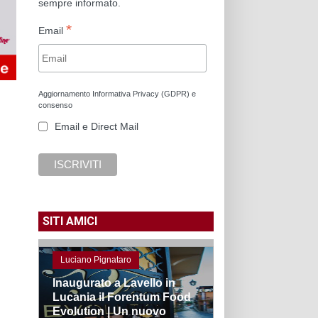
sempre informato.
*
Email
Aggiornamento Informativa Privacy (GDPR) e
consenso
Email e Direct Mail
SITI AMICI
Luciano Pignataro
Inaugurato a Lavello in
Lucania il Forentum Food
Evolution | Un nuovo