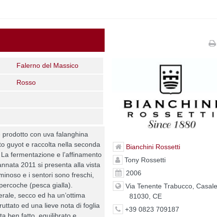
Falerno del Massico
Rosso
è prodotto con uva falanghina
to guyot e raccolta nella seconda
Bianchini Rossetti
 La fermentazione e l’affinamento
Tony Rossetti
annata 2011 si presenta alla vista
2006
uminoso e i sentori sono freschi,
percoche (pesca gialla).
Via Tenente Trabucco, Casale
erale, secco ed ha un’ottima
81030, CE
fruttato ed una lieve nota di foglia
+39 0823 709187
lta ben fatto, equilibrato e