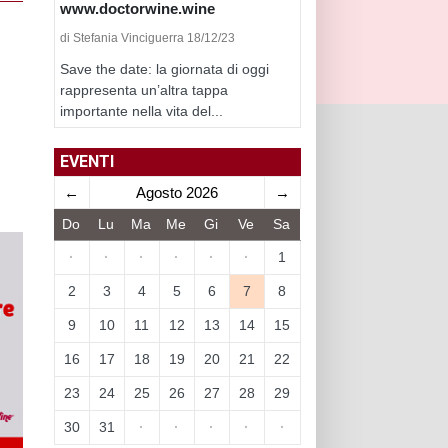
www.doctorwine.wine
di Stefania Vinciguerra 18/12/23
Save the date: la giornata di oggi
rappresenta un’altra tappa
importante nella vita del...
EVENTI
←
Agosto 2026
→
Do
Lu
Ma
Me
Gi
Ve
Sa
·
·
·
·
·
·
1
2
3
4
5
6
7
8
9
10
11
12
13
14
15
16
17
18
19
20
21
22
23
24
25
26
27
28
29
30
31
·
·
·
·
·