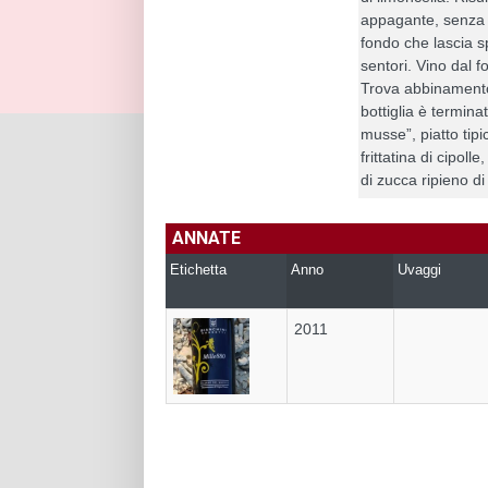
appagante, senza s
fondo che lascia s
sentori. Vino dal fo
Trova abbinamento
bottiglia è termin
musse”, piatto tip
frittatina di cipol
di zucca ripieno di 
ANNATE
Etichetta
Anno
Uvaggi
2011