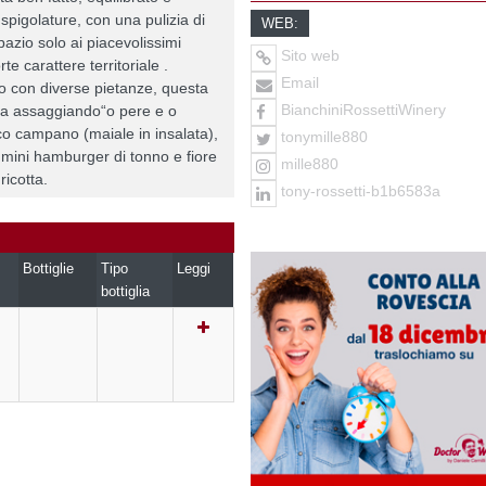
pigolature, con una pulizia di
WEB:
pazio solo ai piacevolissimi
Sito web
rte carattere territoriale .
Email
 con diverse pietanze, questa
BianchiniRossettiWinery
ata assaggiando“o pere e o
ico campano (maiale in insalata),
tonymille880
le, mini hamburger di tonno e fiore
mille880
ricotta.
tony-rossetti-b1b6583a
Bottiglie
Tipo
Leggi
bottiglia