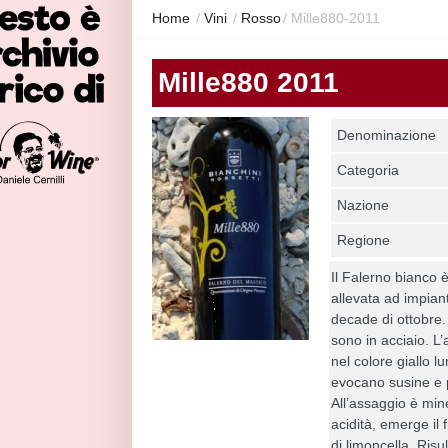
Home
/
Vini
/
Rosso
/
Mille880-2011
Mille880 2011
Denominazione
Categoria
Nazione
Regione
Il Falerno bianco 
allevata ad impian
decade di ottobre.
sono in acciaio. L’
nel colore giallo l
evocano susine e 
All’assaggio è min
acidità, emerge il 
di limoncella. Risu