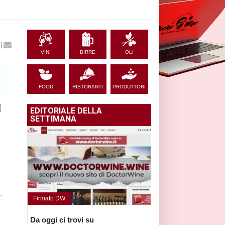
|
VINI
BIRRE
OLI
FOOD
RISTORANTI
PRODUTTORI
EDITORIALE DELLA
SETTIMANA
,
Firmato DW
Da oggi ci trovi su