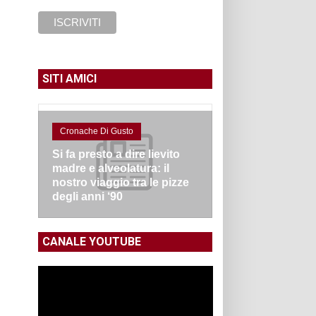
SITI AMICI
Cronache Di Gusto
Si fa presto a dire lievito
madre e alveolatura: il
nostro viaggio tra le pizze
degli anni ‘90
CANALE YOUTUBE