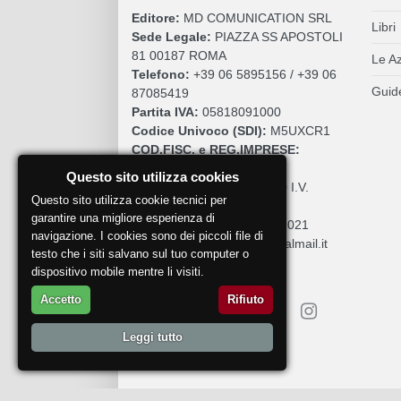
Editore:
MD COMUNICATION SRL
Libri
Sede Legale:
PIAZZA SS APOSTOLI
81 00187 ROMA
Le A
Telefono:
+39 06 5895156 / +39 06
Guide
87085419
Partita IVA:
05818091000
Codice Univoco (SDI):
M5UXCR1
COD.FISC. e REG.IMPRESE:
05818091000
Questo sito utilizza cookies
Cap. Sociale:
€. 10.200,00 I.V.
Questo sito utilizza cookie tecnici per
REA:
RM 930252
garantire una migliore esperienza di
Roc:
36580 del 5 maggio 2021
navigazione. I cookies sono dei piccoli file di
Pec:
mdcomunication@legalmail.it
testo che i siti salvano sul tuo computer o
dispositivo mobile mentre li visiti.
Accetto
Rifiuto
Leggi tutto
Segnala un problema