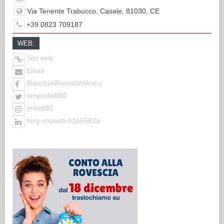
Via Tenente Trabucco, Casale, 81030, CE
+39 0823 709187
WEB:
Sito web
Email
BianchiniRossettiWinery
tonymille880
mille880
tony-rossetti-b1b6583a