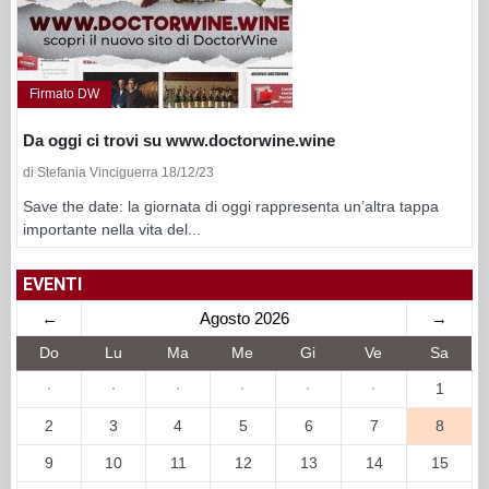
Firmato DW
Da oggi ci trovi su www.doctorwine.wine
di Stefania Vinciguerra 18/12/23
Save the date: la giornata di oggi rappresenta un’altra tappa
importante nella vita del...
EVENTI
←
Agosto 2026
→
Do
Lu
Ma
Me
Gi
Ve
Sa
·
·
·
·
·
·
1
2
3
4
5
6
7
8
9
10
11
12
13
14
15