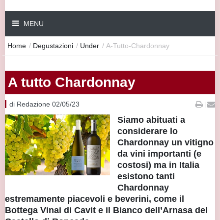
MENU
Home
/
Degustazioni
/
Under
/
A-Tutto-Chardonnay
A tutto Chardonnay
di Redazione 02/05/23
|
Siamo abituati a
considerare lo
Chardonnay un vitigno
da vini importanti (e
costosi) ma in Italia
esistono tanti
Chardonnay
estremamente piacevoli e beverini, come il
Bottega Vinai di Cavit e il Bianco dell’Arnasa del