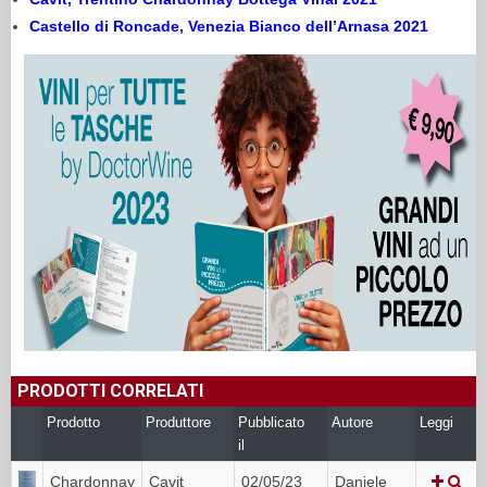
Castello di Roncade, Venezia Bianco dell’Arnasa 2021
PRODOTTI CORRELATI
Prodotto
Produttore
Pubblicato
Autore
Leggi
il
Chardonnay
Cavit
02/05/23
Daniele