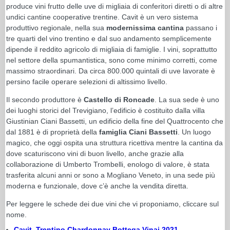
produce vini frutto delle uve di migliaia di conferitori diretti o di altre
undici cantine cooperative trentine. Cavit è un vero sistema
produttivo regionale, nella sua
modernissima cantina
passano i
tre quarti del vino trentino e dal suo andamento semplicemente
dipende il reddito agricolo di migliaia di famiglie. I vini, soprattutto
nel settore della spumantistica, sono come minimo corretti, come
massimo straordinari. Da circa 800.000 quintali di uve lavorate è
persino facile operare selezioni di altissimo livello.
Il secondo produttore è
Castello di Roncade
. La sua sede è uno
dei luoghi storici del Trevigiano, l’edificio è costituito dalla villa
Giustinian Ciani Bassetti, un edificio della fine del Quattrocento che
dal 1881 è di proprietà della
famiglia Ciani Bassetti
. Un luogo
magico, che oggi ospita una struttura ricettiva mentre la cantina da
dove scaturiscono vini di buon livello, anche grazie alla
collaborazione di Umberto Trombelli, enologo di valore, è stata
trasferita alcuni anni or sono a Mogliano Veneto, in una sede più
moderna e funzionale, dove c’è anche la vendita diretta.
Per leggere le schede dei due vini che vi proponiamo, cliccare sul
nome.
Cavit, Trentino Chardonnay Bottega Vinai 2021