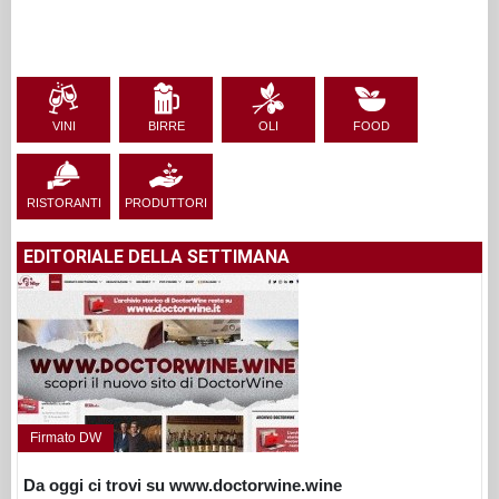
VINI
BIRRE
OLI
FOOD
RISTORANTI
PRODUTTORI
EDITORIALE DELLA SETTIMANA
Firmato DW
Da oggi ci trovi su www.doctorwine.wine