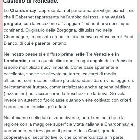
Castello di Roncade.
Lo
Chardonnay
rappresenta, nel panorama dei vitigni bianchi, ciò
che il Cabernet rappresenta nell'ambito dei rossi: una
varietà
pregiata
, con la vocazione a “viaggiare” ed adattarsi nei cinque
continenti. Originario della Borgogna, diffusissimo nella
Champagne, in passato da noi in Italia veniva confuso con il Pinot
Bianco, di cui è parente lontano.
Nel nostro paese si è diffuso
prima nelle Tre Venezie e in
Lombardia
, ma in questi ultimi anni in ogni angolo della Penisola
si sono moltiplicati nuovi impianti. Come base spumante è
eccellente, specie se allevato su terreni calcarei di media
altitudine; con rese per ettaro più abbondanti dà un vino leggero e
delicatamente fruttato, commercializzato anche appena pétillant
(frizzantino) per accrescerne la freschezza e la beva. Si rivela
invece un autentico fuoriclasse quando viene coltivato con criteri
rigorosi nei microclimi più adatti.
Ne abbiamo scelti due di zone diverse, uno Trentino, che è la
regione con la maggiore superficie vitata italiana a Chardonnay, e
uno Veneto, nel trevigiano. Il primo è della
Cavit
, grande
cooperativa di secondo livello, che commercializza e in parte