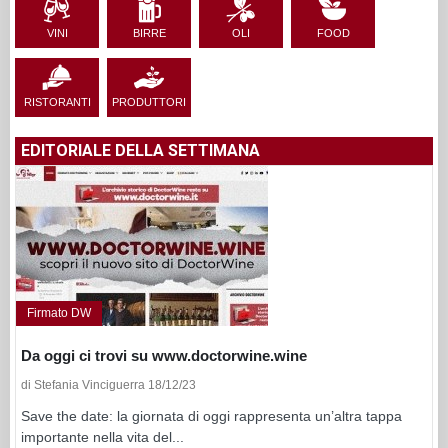
VINI
BIRRE
OLI
FOOD
RISTORANTI
PRODUTTORI
EDITORIALE DELLA SETTIMANA
Firmato DW
Da oggi ci trovi su www.doctorwine.wine
di Stefania Vinciguerra 18/12/23
Save the date: la giornata di oggi rappresenta un’altra tappa
importante nella vita del...