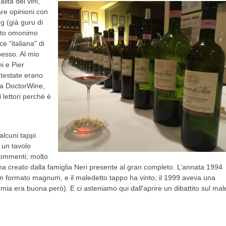
lità dei vini,
re opinioni con
g (già guru di
sito omonimo
 "italiana" di
esso. Al mio
i e Pier
 testate erano
ra DoctorWine,
lettori perché è
 alcuni tappi
 un tavolo
commenti; molto
ima creato dalla famiglia Neri presente al gran completo. L’annata 1994
in formato magnum, e il maledetto tappo ha vinto; il 1999 aveva una
 mia era buona però). E ci asteniamo qui dall'aprire un dibattito sul mal