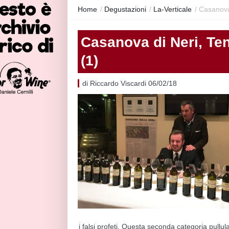
Home
/
Degustazioni
/
La-Verticale
/
Casanova
Casanova di Neri, Ten
(1)
di Riccardo Viscardi 06/02/18
i falsi profeti. Questa seconda categoria pullula