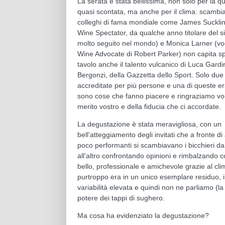
La serata è stata bellissima, non solo per la qua
quasi scontata, ma anche per il clima: scambia
colleghi di fama mondiale come James Sucklin
Wine Spectator, da qualche anno titolare del 
molto seguito nel mondo) e Monica Larner (voce
Wine Advocate di Robert Parker) non capita sp
tavolo anche il talento vulcanico di Luca Gardin
Bergonzi, della Gazzetta dello Sport. Solo due
accreditate per più persone e una di queste e
sono cose che fanno piacere e ringraziamo voi 
merito vostro e della fiducia che ci accordate.
La degustazione è stata meravigliosa, con un
bell’atteggiamento degli invitati che a fronte di
poco performanti si scambiavano i bicchieri da
all’altro confrontando opinioni e rimbalzando 
bello, professionale e amichevole grazie al cl
purtroppo era in un unico esemplare residuo, 
variabilità elevata e quindi non ne parliamo (la
potere dei tappi di sughero.
Ma cosa ha evidenziato la degustazione?