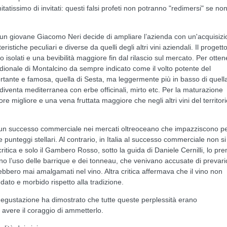
tatissimo di invitati: questi falsi profeti non potranno "redimersi" se no
un giovane Giacomo Neri decide di ampliare l’azienda con un'acquisiz
ristiche peculiari e diverse da quelli degli altri vini aziendali. Il progett
 isolati e una bevibilità maggiore fin dal rilascio sul mercato. Per otten
ridionale di Montalcino da sempre indicato come il volto potente del
ortante e famosa, quella di Sesta, ma leggermente più in basso di quell
iventa mediterranea con erbe officinali, mirto etc. Per la maturazione
e migliore e una vena fruttata maggiore che negli altri vini del territori
a un successo commerciale nei mercati oltreoceano che impazziscono p
e punteggi stellari. Al contrario, in Italia al successo commerciale non si
tica e solo il Gambero Rosso, sotto la guida di Daniele Cernilli, lo pr
ano l’uso delle barrique e dei tonneau, che venivano accusate di prevari
rebbero mai amalgamati nel vino. Altra critica affermava che il vino non
ato e morbido rispetto alla tradizione.
a degustazione ha dimostrato che tutte queste perplessità erano
avere il coraggio di ammetterlo.