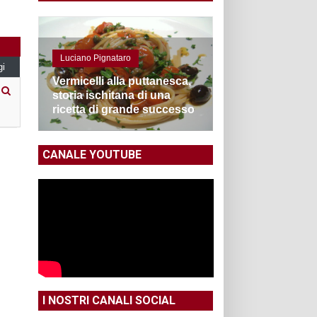
Luciano Pignataro
gi
Vermicelli alla puttanesca,
storia ischitana di una
ricetta di grande successo
CANALE YOUTUBE
I NOSTRI CANALI SOCIAL