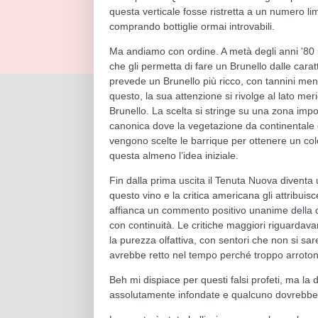
questa verticale fosse ristretta a un numero limi
comprando bottiglie ormai introvabili.
Ma andiamo con ordine. A metà degli anni '80 
che gli permetta di fare un Brunello dalle caratte
prevede un Brunello più ricco, con tannini meno
questo, la sua attenzione si rivolge al lato me
Brunello. La scelta si stringe su una zona imp
canonica dove la vegetazione da continentale d
vengono scelte le barrique per ottenere un color
questa almeno l’idea iniziale.
Fin dalla prima uscita il Tenuta Nuova divent
questo vino e la critica americana gli attribuisc
affianca un commento positivo unanime della cri
con continuità. Le critiche maggiori riguardav
la purezza olfattiva, con sentori che non si sa
avrebbe retto nel tempo perché troppo arrotond
Beh mi dispiace per questi falsi profeti, ma l
assolutamente infondate e qualcuno dovrebbe 