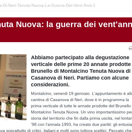
-Di-Neri-Tenuta-Nuova-La-Guerra-Dei-Vent-Anni-1
uta Nuova: la guerra dei vent’ann
Abbiamo partecipato alla degustazione
verticale delle prime 20 annate prodotte
Brunello di Montalcino Tenuta Nuova di
Casanova di Neri. Partiamo con alcune
considerazioni.
Montalcino, venerdi 19 gennaio. L'appuntamento è all
cantina di Casanova di Neri, dove è in programma la
prima verticale di tutte le annate prodotte del Brunello 
Montalcino Tenuta Nuova. Un vino importantissimo per
storia del territorio che fin dalla prima uscita, nel lonta
'98 con l'annata 1993, ha creato due partiti: gli entusia
va soprattutto di critici italiani e molti sono tuttora scettici. Peccato che