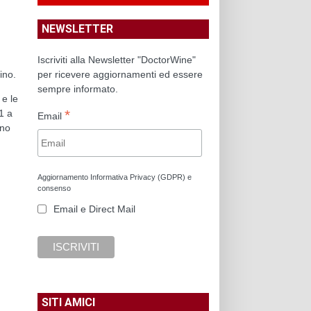
NEWSLETTER
Iscriviti alla Newsletter "DoctorWine"
ino.
per ricevere aggiornamenti ed essere
sempre informato.
 e le
*
1 a
Email
ino
Aggiornamento Informativa Privacy (GDPR) e
consenso
Email e Direct Mail
SITI AMICI