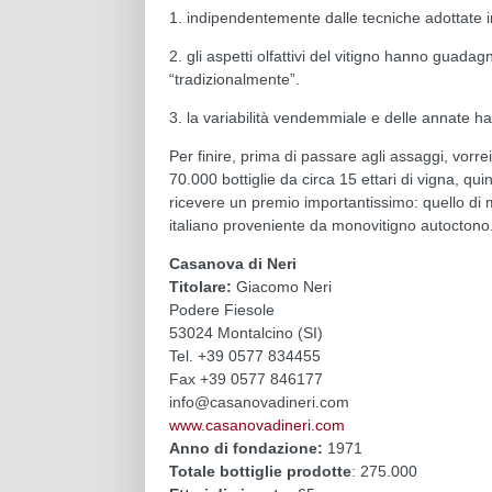
1. indipendentemente dalle tecniche adottate in
2. gli aspetti olfattivi del vitigno hanno guadagn
“tradizionalmente”.
3. la variabilità vendemmiale e delle annate ha 
Per finire, prima di passare agli assaggi, vorre
70.000 bottiglie da circa 15 ettari di vigna, qu
ricevere un premio importantissimo: quello di 
italiano proveniente da monovitigno autoctono
Casanova di Neri
Titolare:
Giacomo Neri
Podere Fiesole
53024 Montalcino (SI)
Tel. +39 0577 834455
Fax +39 0577 846177
info@casanovadineri.com
www.casanovadineri.com
Anno di fondazione:
1971
Totale bottiglie prodotte
: 275.000