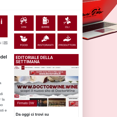
i
VINI
BIRRE
OLI
|
FOOD
RISTORANTI
PRODUTTORI
 del
EDITORIALE DELLA
SETTIMANA
a
di
 la
Firmato DW
no
sti e
Da oggi ci trovi su