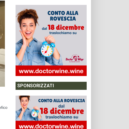
SPONSORIZZATI
efico