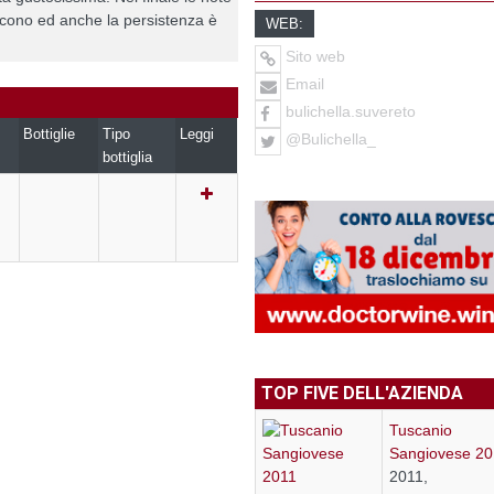
hiscono ed anche la persistenza è
WEB:
Sito web
Email
bulichella.suvereto
Bottiglie
Tipo
Leggi
@Bulichella_
bottiglia
TOP FIVE DELL'AZIENDA
Tuscanio
Sangiovese 20
2011,