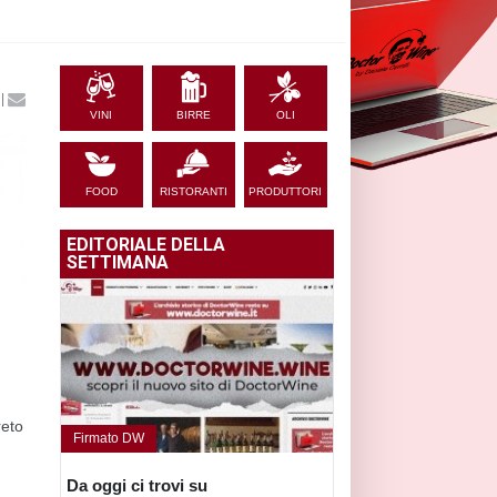
|
VINI
BIRRE
OLI
FOOD
RISTORANTI
PRODUTTORI
EDITORIALE DELLA
SETTIMANA
reto
Firmato DW
Da oggi ci trovi su