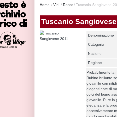
Home
/
Vini
/
Rosso
/
Tuscanio-Sangiovese-2
Tuscanio Sangiovese
Denominazione
Categoria
Nazione
Regione
Probabilmente la m
Rubino brillante s
giovanile con nitidi
eleganti note di m
dolci del legno a
giovanile. Pure la 
eleganza e la pro
eccessivamente mu
dando una bevibili