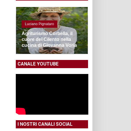
Luciano Pignataro
Agriturismo Corbella, il
cuore del Cilento nella
cucina di Giovanna Voria
CANALE YOUTUBE
I NOSTRI CANALI SOCIAL