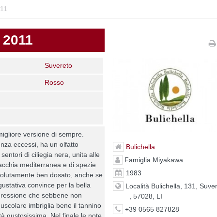
011
 2011
Suvereto
Rosso
igliore versione di sempre.
enza eccessi, ha un olfatto
Bulichella
 sentori di ciliegia nera, unita alle
Famiglia Miyakawa
acchia mediterranea e di spezie
1983
ssolutamente ben dosato, anche se
gustativa convince per la bella
Località Bulichella, 131, Suve
gressione che sebbene non
, 57028, LI
scolare imbriglia bene il tannino
+39 0565 827828
tà gustosissima. Nel finale le note