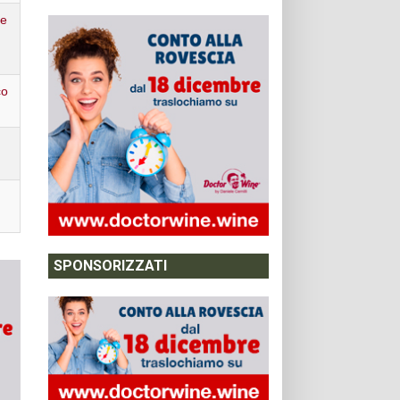
se
co
SPONSORIZZATI