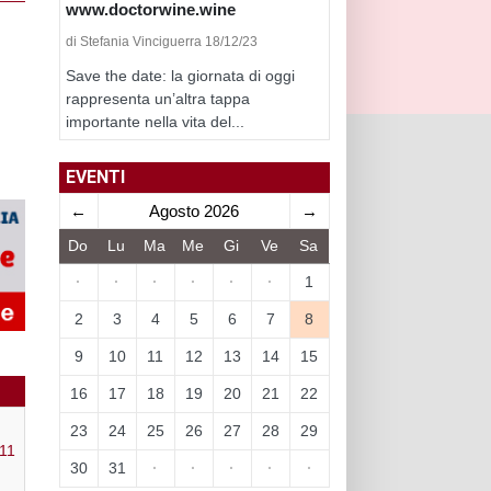
www.doctorwine.wine
di Stefania Vinciguerra 18/12/23
Save the date: la giornata di oggi
rappresenta un’altra tappa
importante nella vita del...
EVENTI
←
Agosto 2026
→
Do
Lu
Ma
Me
Gi
Ve
Sa
·
·
·
·
·
·
1
2
3
4
5
6
7
8
9
10
11
12
13
14
15
16
17
18
19
20
21
22
23
24
25
26
27
28
29
11
30
31
·
·
·
·
·