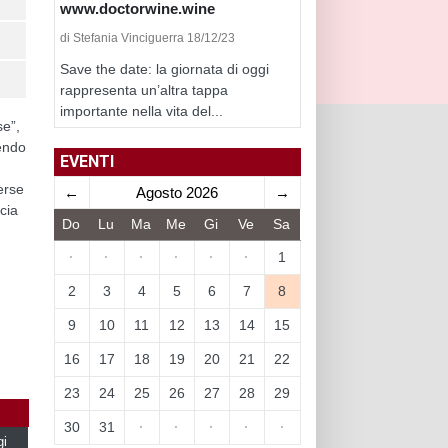
www.doctorwine.wine
di Stefania Vinciguerra 18/12/23
Save the date: la giornata di oggi
rappresenta un’altra tappa
importante nella vita del...
se”,
cendo
EVENTI
erse
←
Agosto 2026
→
ccia
Do
Lu
Ma
Me
Gi
Ve
Sa
·
·
·
·
·
·
1
2
3
4
5
6
7
8
9
10
11
12
13
14
15
16
17
18
19
20
21
22
23
24
25
26
27
28
29
30
31
·
·
·
·
·
gi