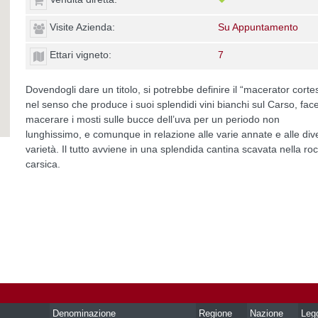
Visite Azienda:
Su Appuntamento
Ettari vigneto:
7
Dovendogli dare un titolo, si potrebbe definire il “macerator corte
nel senso che produce i suoi splendidi vini bianchi sul Carso, fa
macerare i mosti sulle bucce dell’uva per un periodo non
lunghissimo, e comunque in relazione alle varie annate e alle div
varietà. Il tutto avviene in una splendida cantina scavata nella ro
carsica.
Denominazione
Regione
Nazione
Leg