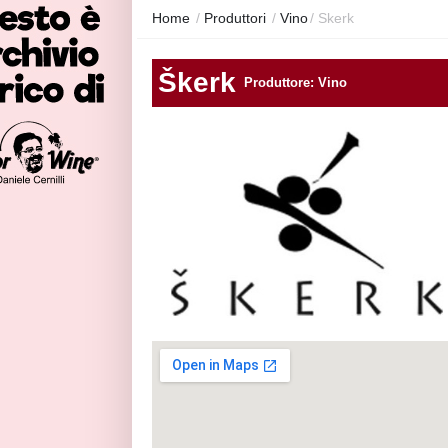
Home
/
Produttori
/
Vino
/
Skerk
Škerk
Produttore: Vino