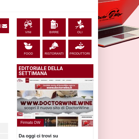
|
VINI
BIRRE
OLI
FOOD
RISTORANTI
PRODUTTORI
EDITORIALE DELLA
SETTIMANA
Firmato DW
Da oggi ci trovi su