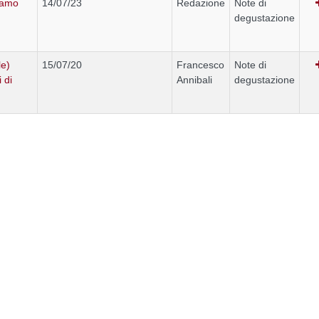
iamo
14/07/23
Redazione
Note di
degustazione
le)
15/07/20
Francesco
Note di
 di
Annibali
degustazione