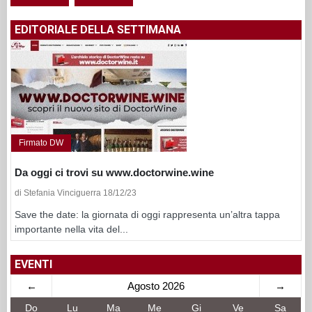
EDITORIALE DELLA SETTIMANA
Firmato DW
Da oggi ci trovi su www.doctorwine.wine
di Stefania Vinciguerra 18/12/23
Save the date: la giornata di oggi rappresenta un’altra tappa
importante nella vita del...
EVENTI
←
Agosto 2026
→
Do
Lu
Ma
Me
Gi
Ve
Sa