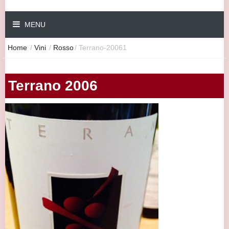
MENU
Home
/
Vini
/
Rosso
/
Terrano-20061
Terrano 2006