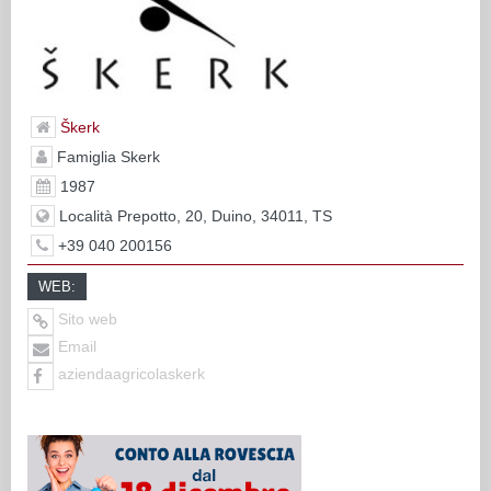
Škerk
Famiglia Skerk
1987
Località Prepotto, 20, Duino, 34011, TS
+39 040 200156
WEB:
Sito web
Email
aziendaagricolaskerk