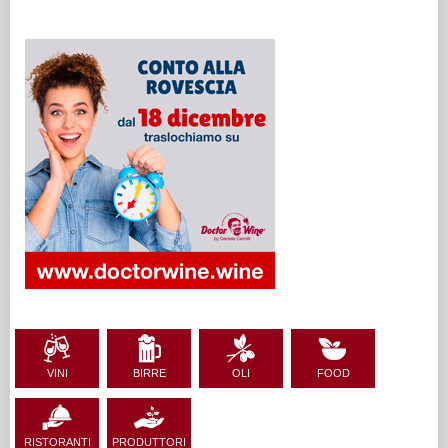
VINI
BIRRE
OLI
FOOD
RISTORANTI
PRODUTTORI