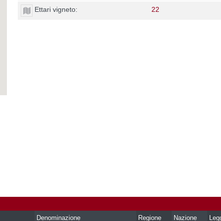
Ettari vigneto:
22
Denominazione
Regione
Nazione
Leg