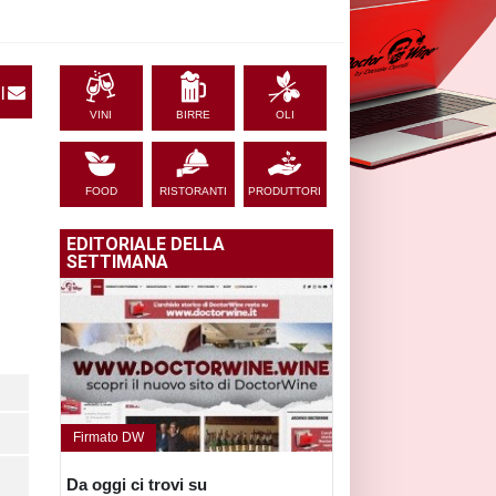
|
VINI
BIRRE
OLI
FOOD
RISTORANTI
PRODUTTORI
EDITORIALE DELLA
SETTIMANA
Firmato DW
Da oggi ci trovi su