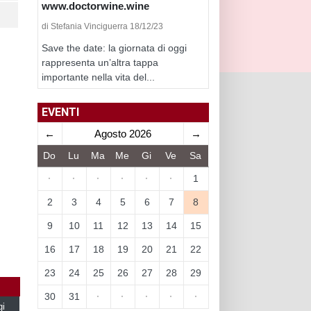
www.doctorwine.wine
di Stefania Vinciguerra 18/12/23
Save the date: la giornata di oggi
rappresenta un’altra tappa
importante nella vita del...
EVENTI
←
Agosto 2026
→
Do
Lu
Ma
Me
Gi
Ve
Sa
·
·
·
·
·
·
1
2
3
4
5
6
7
8
9
10
11
12
13
14
15
16
17
18
19
20
21
22
23
24
25
26
27
28
29
30
31
·
·
·
·
·
gi