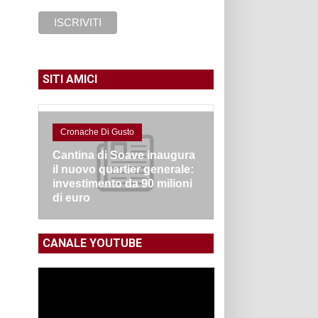
SITI AMICI
Cronache Di Gusto
Cantina di Soave inaugura
il nuovo quartier generale:
investimento da 90 milioni
di euro
CANALE YOUTUBE