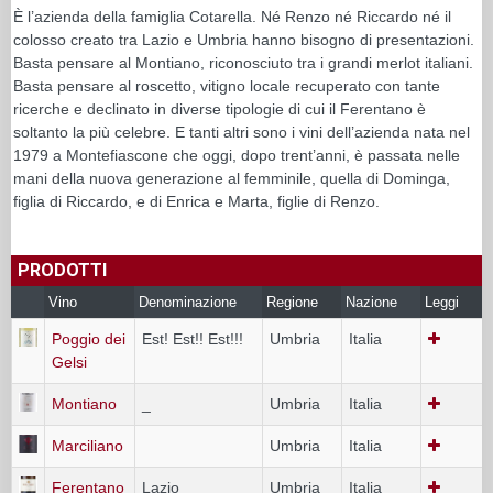
È l’azienda della famiglia Cotarella. Né Renzo né Riccardo né il
colosso creato tra Lazio e Umbria hanno bisogno di presentazioni.
Basta pensare al Montiano, riconosciuto tra i grandi merlot italiani.
Basta pensare al roscetto, vitigno locale recuperato con tante
ricerche e declinato in diverse tipologie di cui il Ferentano è
soltanto la più celebre. E tanti altri sono i vini dell’azienda nata nel
1979 a Montefiascone che oggi, dopo trent’anni, è passata nelle
mani della nuova generazione al femminile, quella di Dominga,
figlia di Riccardo, e di Enrica e Marta, figlie di Renzo.
PRODOTTI
Vino
Denominazione
Regione
Nazione
Leggi
Poggio dei
Est! Est!! Est!!!
Umbria
Italia
Gelsi
Montiano
_
Umbria
Italia
Marciliano
Umbria
Italia
Ferentano
Lazio
Umbria
Italia