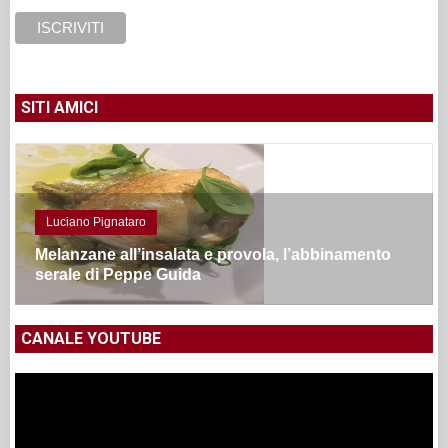
SITI AMICI
Luciano Pignataro
Melanzane all’insalata e provola, l’abbinamento
serale di Peppe Guida
CANALE YOUTUBE