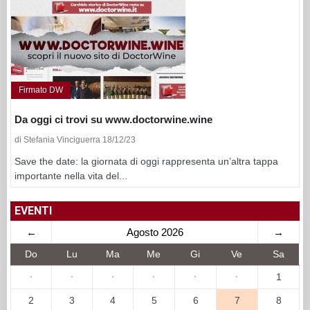
Firmato DW
Da oggi ci trovi su www.doctorwine.wine
di Stefania Vinciguerra 18/12/23
Save the date: la giornata di oggi rappresenta un’altra tappa
importante nella vita del...
EVENTI
←
Agosto 2026
→
Do
Lu
Ma
Me
Gi
Ve
Sa
·
·
·
·
·
·
1
2
3
4
5
6
7
8