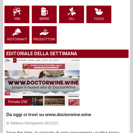
VINI
BIRRE
OLI
FOOD
RISTORANTI
PRODUTTORI
EDITORIALE DELLA SETTIMANA
Firmato DW
Da oggi ci trovi su www.doctorwine.wine
di Stefania Vinciguerra 18/12/23
Save the date: la giornata di oggi rappresenta un’altra tappa