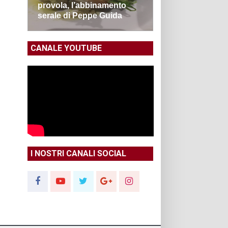
provola, l’abbinamento
serale di Peppe Guida
CANALE YOUTUBE
I NOSTRI CANALI SOCIAL