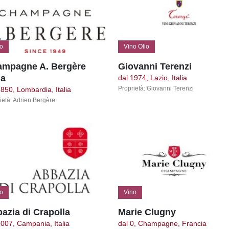
o
Vino Olio
mpagne A. Bergère
Giovanni Terenzi
ia
dal 1974, Lazio, Italia
Proprietà: Giovanni Terenzi
1850, Lombardia, Italia
ietà: Adrien Bergère
o
Vino
azia di Crapolla
Marie Clugny
2007, Campania, Italia
dal 0, Champagne, Francia