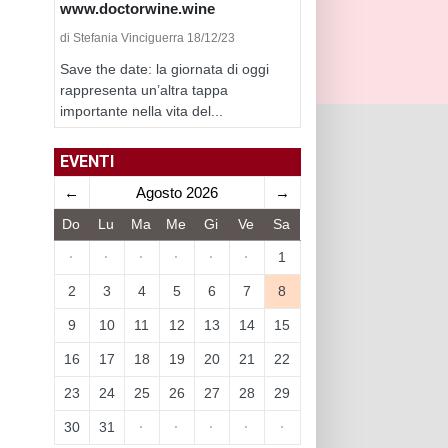
www.doctorwine.wine
di Stefania Vinciguerra 18/12/23
Save the date: la giornata di oggi
rappresenta un’altra tappa
importante nella vita del...
EVENTI
←
Agosto 2026
→
Do
Lu
Ma
Me
Gi
Ve
Sa
·
·
·
·
·
·
1
2
3
4
5
6
7
8
9
10
11
12
13
14
15
16
17
18
19
20
21
22
23
24
25
26
27
28
29
30
31
·
·
·
·
·