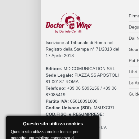
Firm
Degu
Dai N
Iscrizione al Tribunale di Roma nel
Registro della Stampa n° 71/2013 del
Gour
17 Aprile 2013
Pot-P
Editore:
MD COMUNICATION SRL
Libri
Sede Legale:
PIAZZA SS APOSTOLI
81 00187 ROMA
Le A
Telefono:
+39 06 5895156 / +39 06
Guide
87085419
Partita IVA:
05818091000
Codice Univoco (SDI):
M5UXCR1
COD.FISC. e REG.IMPRESE:
05818091000
Questo sito utilizza cookies
Cap. Sociale:
€. 10.200,00 I.V.
Questo sito utilizza cookie tecnici per
REA:
RM 930252
garantire una migliore esperienza di