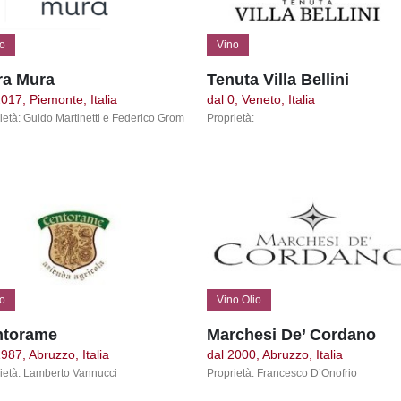
o
Vino
ra Mura
Tenuta Villa Bellini
2017, Piemonte, Italia
dal 0, Veneto, Italia
ietà: Guido Martinetti e Federico Grom
Proprietà:
o
Vino Olio
ntorame
Marchesi De’ Cordano
1987, Abruzzo, Italia
dal 2000, Abruzzo, Italia
ietà: Lamberto Vannucci
Proprietà: Francesco D’Onofrio