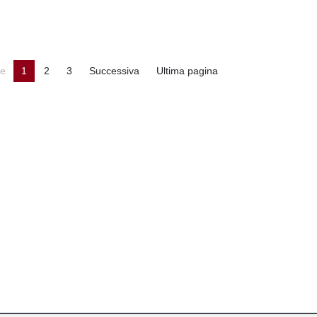
ne
1
2
3
Successiva
Ultima pagina