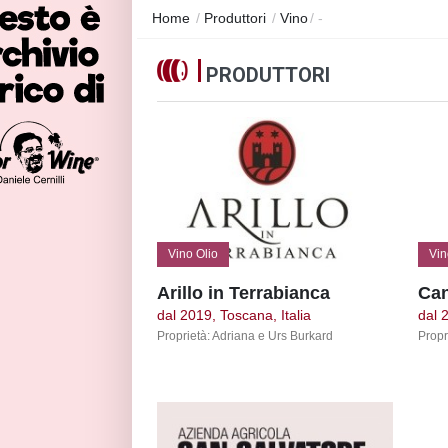
Home
/
Produttori
/
Vino
/
-
PRODUTTORI
Vino Olio
Vin
Arillo in Terrabianca
Can
dal 2019, Toscana, Italia
dal 
Proprietà: Adriana e Urs Burkard
Propr