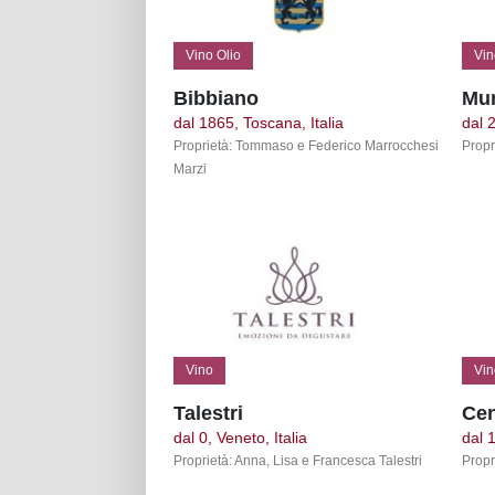
Vino Olio
Vin
Bibbiano
Mu
dal 1865, Toscana, Italia
dal 
Proprietà: Tommaso e Federico Marrocchesi
Propr
Marzi
Vino
Vin
Talestri
Ce
dal 0, Veneto, Italia
dal 
Proprietà: Anna, Lisa e Francesca Talestri
Propr