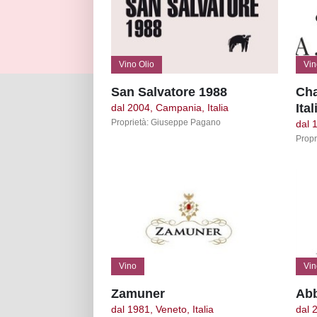
Vino Olio
Vin
San Salvatore 1988
Cha
Ital
dal 2004, Campania, Italia
Proprietà: Giuseppe Pagano
dal 
Propr
Vino
Vin
Zamuner
Abb
dal 1981, Veneto, Italia
dal 