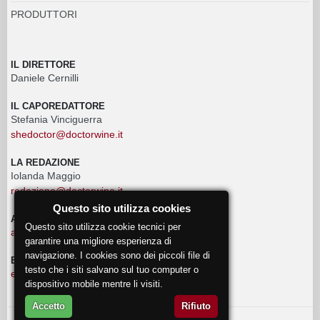
PRODUTTORI
IL DIRETTORE
Daniele Cernilli
IL CAPOREDATTORE
Stefania Vinciguerra
shedoctor@doctorwine.it
LA REDAZIONE
Iolanda Maggio
redazione@doctorwine.it
Questo sito utilizza cookies
ADVERTISING
Questo sito utilizza cookie tecnici per
advertising@doctorwine.it
garantire una migliore esperienza di
navigazione. I cookies sono dei piccoli file di
EVENTI
testo che i siti salvano sul tuo computer o
eventi@doctorwine.it
dispositivo mobile mentre li visiti.
Accetto
Rifiuto