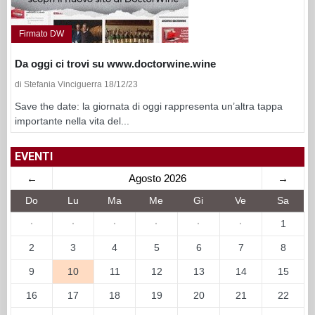
Firmato DW
Da oggi ci trovi su www.doctorwine.wine
di Stefania Vinciguerra 18/12/23
Save the date: la giornata di oggi rappresenta un’altra tappa
importante nella vita del...
EVENTI
←
Agosto 2026
→
Do
Lu
Ma
Me
Gi
Ve
Sa
·
·
·
·
·
·
1
2
3
4
5
6
7
8
9
10
11
12
13
14
15
16
17
18
19
20
21
22