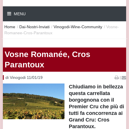
MENU
Home
/
Dai-Nostri-Inviati
/
Vinogodi-Wine-Community
/
Vosne-
Romanee-Cros-Parantoux
Vosne Romanée, Cros
Parantoux
di Vinogodi 11/01/19
|
Chiudiamo in bellezza
questa carrellata
borgognona con il
Premier Cru che più di
tutti fa concorrenza ai
Grand Cru: Cros
Parantoux.