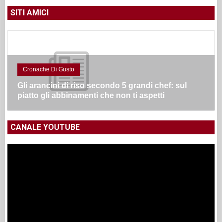
SITI AMICI
Cronache Di Gusto
Gli arancini di riso secondo 5 grandi chef: sul
piatto gli abbinamenti che non ti aspetti
CANALE YOUTUBE