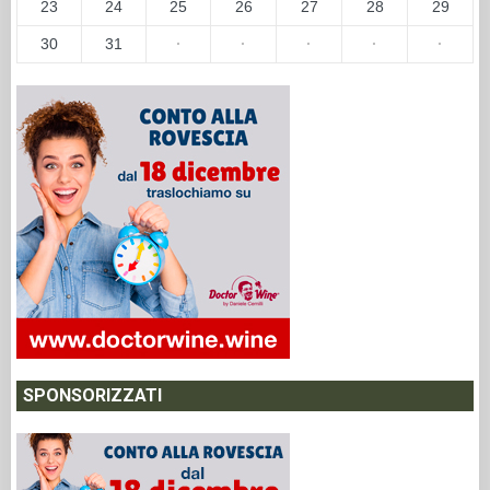
23
24
25
26
27
28
29
30
31
·
·
·
·
·
SPONSORIZZATI