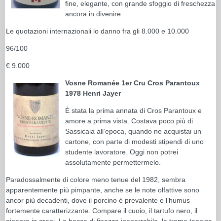
fine, elegante, con grande sfoggio di freschezza
ancora in divenire.
Le quotazioni internazionali lo danno fra gli 8.000 e 10.000
96/100
€ 9.000
Vosne Romanée 1er Cru Cros Parantoux
1978 Henri Jayer
È stata la prima annata di Cros Parantoux e
amore a prima vista. Costava poco più di
Sassicaia all’epoca, quando ne acquistai un
cartone, con parte di modesti stipendi di uno
studente lavoratore. Oggi non potrei
assolutamente permettermelo.
Paradossalmente di colore meno tenue del 1982, sembra
apparentemente più pimpante, anche se le note olfattive sono
ancor più decadenti, dove il porcino è prevalente e l’humus
fortemente caratterizzante. Compare il cuoio, il tartufo nero, il
ginepro in grani. La bocca di finezza inenarrabile, la trama tannica