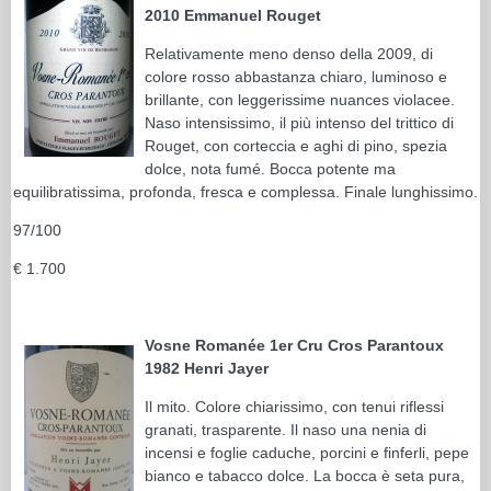
2010 Emmanuel Rouget
Relativamente meno denso della 2009, di
colore rosso abbastanza chiaro, luminoso e
brillante, con leggerissime nuances violacee.
Naso intensissimo, il più intenso del trittico di
Rouget, con corteccia e aghi di pino, spezia
dolce, nota fumé. Bocca potente ma
equilibratissima, profonda, fresca e complessa. Finale lunghissimo.
97/100
€ 1.700
Vosne Romanée 1er Cru Cros Parantoux
1982 Henri Jayer
Il mito. Colore chiarissimo, con tenui riflessi
granati, trasparente. Il naso una nenia di
incensi e foglie caduche, porcini e finferli, pepe
bianco e tabacco dolce. La bocca è seta pura,