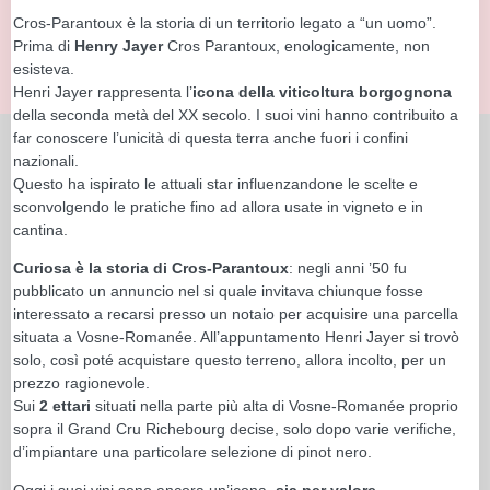
Cros-Parantoux è la storia di un territorio legato a “un uomo”.
Prima di
Henry Jayer
Cros Parantoux, enologicamente, non
esisteva.
Henri Jayer rappresenta l’
icona della viticoltura borgognona
della seconda metà del XX secolo. I suoi vini hanno contribuito a
far conoscere l’unicità di questa terra anche fuori i confini
nazionali.
Questo ha ispirato le attuali star influenzandone le scelte e
sconvolgendo le pratiche fino ad allora usate in vigneto e in
cantina.
Curiosa è la storia di Cros-Parantoux
: negli anni ’50 fu
pubblicato un annuncio nel si quale invitava chiunque fosse
interessato a recarsi presso un notaio per acquisire una parcella
situata a Vosne-Romanée. All’appuntamento Henri Jayer si trovò
solo, così poté acquistare questo terreno, allora incolto, per un
prezzo ragionevole.
Sui
2 ettari
situati nella parte più alta di Vosne-Romanée proprio
sopra il Grand Cru Richebourg decise, solo dopo varie verifiche,
d’impiantare una particolare selezione di pinot nero.
Oggi i suoi vini sono ancora un’icona
, sia per valore