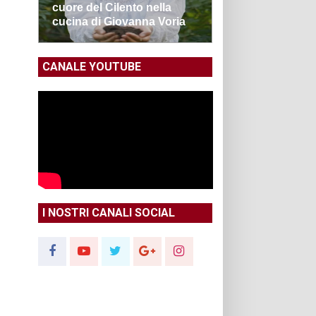
cuore del Cilento nella
cucina di Giovanna Voria
CANALE YOUTUBE
I NOSTRI CANALI SOCIAL