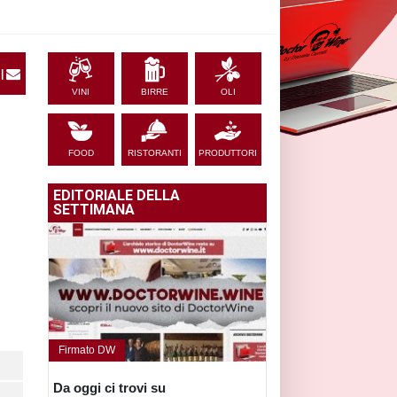
|
VINI
BIRRE
OLI
FOOD
RISTORANTI
PRODUTTORI
EDITORIALE DELLA
SETTIMANA
Firmato DW
Da oggi ci trovi su