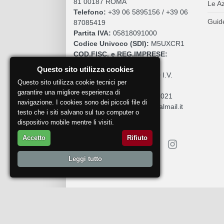
81 00187 ROMA
Le A
Telefono:
+39 06 5895156 / +39 06
Guide
87085419
Partita IVA:
05818091000
Codice Univoco (SDI):
M5UXCR1
COD.FISC. e REG.IMPRESE:
05818091000
Questo sito utilizza cookies
Cap. Sociale:
€. 10.200,00 I.V.
Questo sito utilizza cookie tecnici per
REA:
RM 930252
garantire una migliore esperienza di
Roc:
36580 del 5 maggio 2021
navigazione. I cookies sono dei piccoli file di
Pec:
mdcomunication@legalmail.it
testo che i siti salvano sul tuo computer o
dispositivo mobile mentre li visiti.
Accetto
Rifiuto
Leggi tutto
Segnala un problema
© 2018
DoctorWine
.