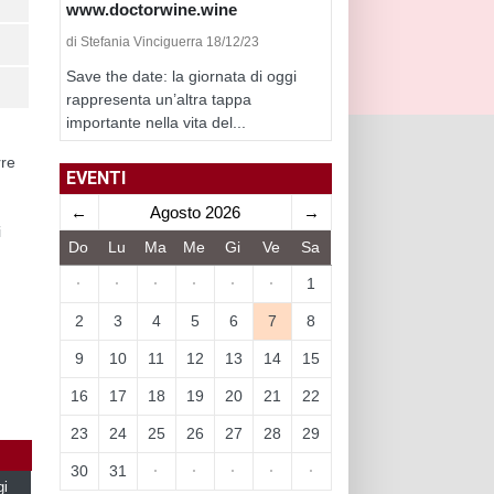
www.doctorwine.wine
di Stefania Vinciguerra 18/12/23
Save the date: la giornata di oggi
rappresenta un’altra tappa
importante nella vita del...
rre
EVENTI
←
Agosto 2026
→
i
Do
Lu
Ma
Me
Gi
Ve
Sa
·
·
·
·
·
·
1
2
3
4
5
6
7
8
9
10
11
12
13
14
15
16
17
18
19
20
21
22
23
24
25
26
27
28
29
30
31
·
·
·
·
·
gi