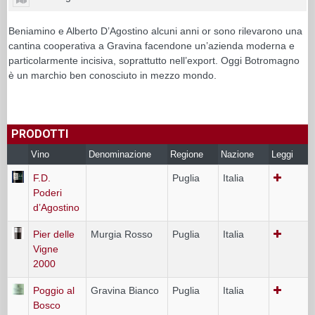
Beniamino e Alberto D’Agostino alcuni anni or sono rilevarono una
cantina cooperativa a Gravina facendone un’azienda moderna e
particolarmente incisiva, soprattutto nell’export. Oggi Botromagno
è un marchio ben conosciuto in mezzo mondo.
PRODOTTI
Vino
Denominazione
Regione
Nazione
Leggi
F.D.
Puglia
Italia
Poderi
d’Agostino
Pier delle
Murgia Rosso
Puglia
Italia
Vigne
2000
Poggio al
Gravina Bianco
Puglia
Italia
Bosco