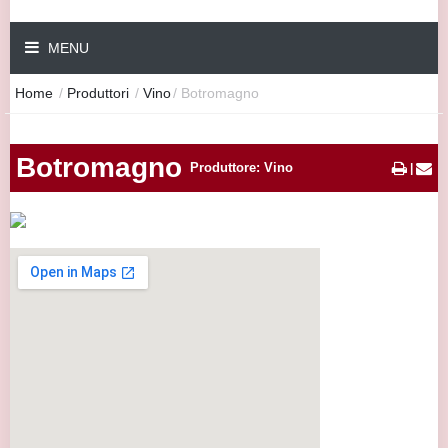
MENU
Home
/
Produttori
/
Vino
/
Botromagno
Botromagno
Produttore: Vino
|