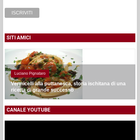
SITI AMICI
Luciano Pignataro
Vermicelli alla puttanesca, storia ischitana di una
ricetta di grande successo
CANALE YOUTUBE