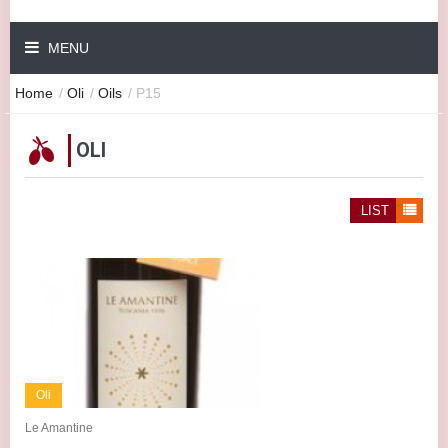
MENU
Home
/
Oli
/
Oils
/
P15
OLI
LIST
Oli
Le Amantine