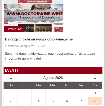
Firmato DW
Da oggi ci trovi su www.doctorwine.wine
di Stefania Vinciguerra 18/12/23
Save the date: la giornata di oggi rappresenta un’altra tappa
importante nella vita del...
EVENTI
←
Agosto 2026
→
Do
Lu
Ma
Me
Gi
Ve
Sa
·
·
·
·
·
·
1
2
3
4
5
6
7
8