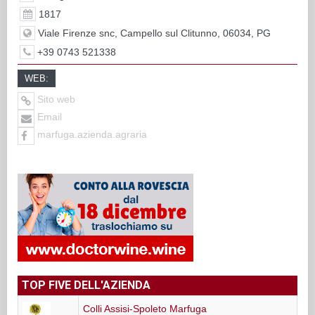
1817
Viale Firenze snc, Campello sul Clitunno, 06034, PG
+39 0743 521338
WEB:
Sito web
Email
marfuga.azienda.agraria
TOP FIVE DELL'AZIENDA
Colli Assisi-Spoleto Marfuga