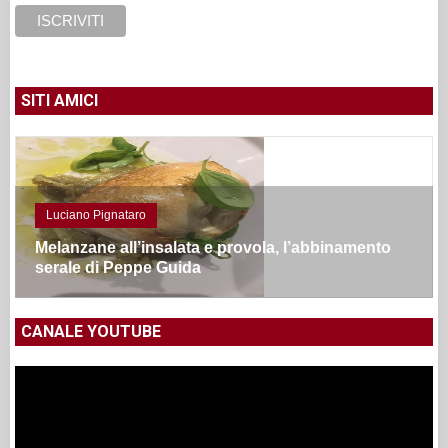
SITI AMICI
Luciano Pignataro
Melanzane all’insalata e provola, l’abbinamento
serale di Peppe Guida
CANALE YOUTUBE