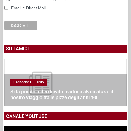
Email e Direct Mail
SITI AMICI
Cronache Di Gusto
Si fa presto a dire lievito madre e alveolatura: il
nostro viaggio tra le pizze degli anni ‘90
CANALE YOUTUBE