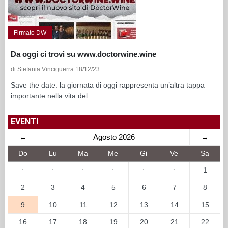
Firmato DW
Da oggi ci trovi su www.doctorwine.wine
di Stefania Vinciguerra 18/12/23
Save the date: la giornata di oggi rappresenta un’altra tappa
importante nella vita del...
EVENTI
←
Agosto 2026
→
Do
Lu
Ma
Me
Gi
Ve
Sa
·
·
·
·
·
·
1
2
3
4
5
6
7
8
9
10
11
12
13
14
15
16
17
18
19
20
21
22