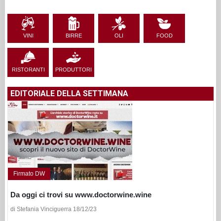
VINI
BIRRE
OLI
FOOD
RISTORANTI
PRODUTTORI
EDITORIALE DELLA SETTIMANA
Firmato DW
Da oggi ci trovi su www.doctorwine.wine
di Stefania Vinciguerra 18/12/23