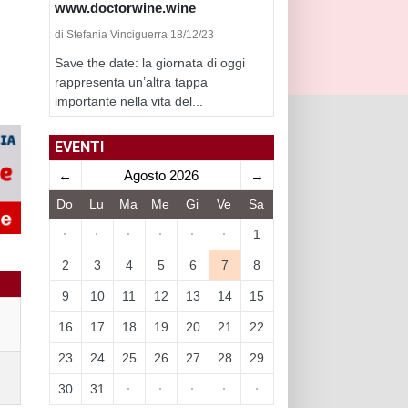
www.doctorwine.wine
di Stefania Vinciguerra 18/12/23
Save the date: la giornata di oggi
rappresenta un’altra tappa
importante nella vita del...
EVENTI
←
Agosto 2026
→
Do
Lu
Ma
Me
Gi
Ve
Sa
·
·
·
·
·
·
1
2
3
4
5
6
7
8
9
10
11
12
13
14
15
16
17
18
19
20
21
22
23
24
25
26
27
28
29
30
31
·
·
·
·
·