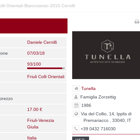
olli-Orientali-Biancosesto-2015-Cernilli
Daniele Cernilli
ione
07/03/18
93/100
Friuli Colli Orientali
Tunella
Famiglia Zorzettig
 prezzo
1986
17.00 €
Via del Collio, 14, Ipplis di
Premariacco , 33040, IT
Friuli-Venezia
Giulia
+39 0432 716030
Italia