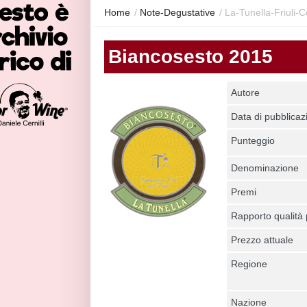
Home
/
Note-Degustative
/
La-Tunella-Friuli-C
Biancosesto 2015
Autore
Data di pubblicaz
Punteggio
Denominazione
Premi
Rapporto qualità
Prezzo attuale
Regione
Nazione