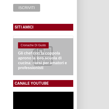
SITI AMICI
Cronache Di Gusto
Gli chef con la coppola
aprono la loro scuola di
cucina: corsi per amatori e
professionisti
CANALE YOUTUBE