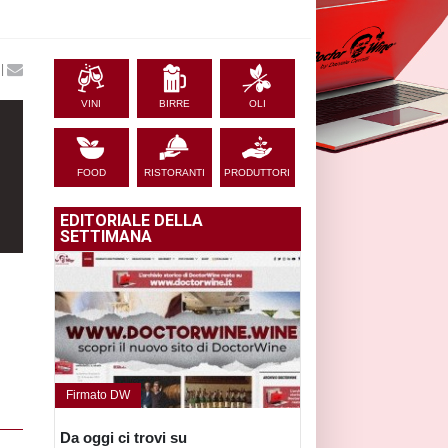
|
VINI
BIRRE
OLI
FOOD
RISTORANTI
PRODUTTORI
EDITORIALE DELLA
SETTIMANA
Firmato DW
Da oggi ci trovi su