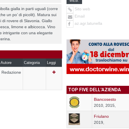
WEB:
bolla gialla in parti uguali (corre
Sito web
he un po’ di picolit). Matura sui
Email
ndi di rovere di Slavonia. Giallo
az.agr.latunella
 pesca, limone e albicocca. Vino
e intrigante con una elegante
erina.
Autore
Categoria
Leggi
Redazione
TOP FIVE DELL'AZIENDA
Biancosesto
2010, 2015,
Friulano
2019,