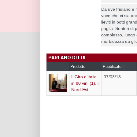
Da uve friulano e ri
voce che ci sia anc
lieviti in botti gra
paglia. Sentori di
complesso, lungo 
morbidezza da glic
PARLANO DI LUI
Prodotto
Pubblicato il
Il Giro d’Italia
07/03/18
in 80 vini (1), il
Nord-Est