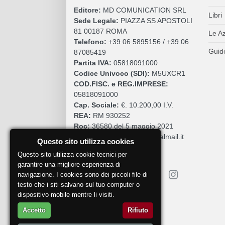
Editore:
MD COMUNICATION SRL
Libri
Sede Legale:
PIAZZA SS APOSTOLI
81 00187 ROMA
Le A
Telefono:
+39 06 5895156 / +39 06
Guide
87085419
Partita IVA:
05818091000
Codice Univoco (SDI):
M5UXCR1
COD.FISC. e REG.IMPRESE:
05818091000
Cap. Sociale:
€. 10.200,00 I.V.
REA:
RM 930252
Roc:
36580 del 5 maggio 2021
Pec:
mdcomunication@legalmail.it
Questo sito utilizza cookies
Questo sito utilizza cookie tecnici per
garantire una migliore esperienza di
navigazione. I cookies sono dei piccoli file di
testo che i siti salvano sul tuo computer o
dispositivo mobile mentre li visiti.
Segnala un problema
Accetto
Rifiuto