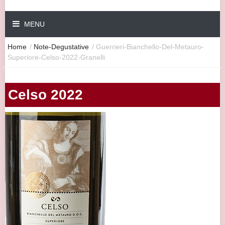
MENU
Home
/
Note-Degustative
/
Guerrieri-Bianchello-Del-Metauro-
Superiore-Celso-2022-Granelli
Celso 2022