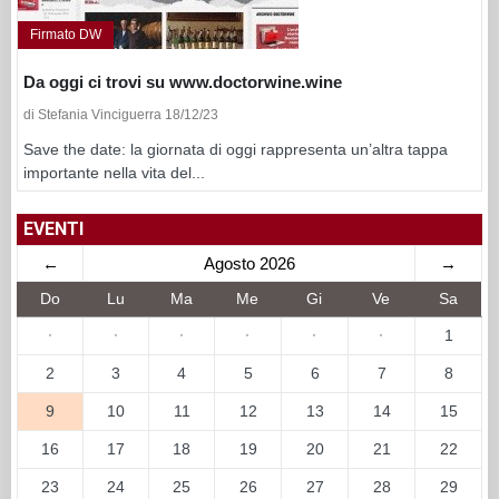
Firmato DW
Da oggi ci trovi su www.doctorwine.wine
di Stefania Vinciguerra 18/12/23
Save the date: la giornata di oggi rappresenta un’altra tappa
importante nella vita del...
EVENTI
←
Agosto 2026
→
Do
Lu
Ma
Me
Gi
Ve
Sa
·
·
·
·
·
·
1
2
3
4
5
6
7
8
9
10
11
12
13
14
15
16
17
18
19
20
21
22
23
24
25
26
27
28
29