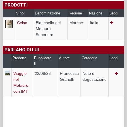
PRODOTTI
Vino
Denominazione
Regione
Nazione
Leggi
Celso
Bianchello del
Marche
Italia
Metauro
Superiore
PARLANO DI LUI
Prodotto
Pubblicato
Autore
Categoria
Leggi
il
Viaggio
22/08/23
Francesca
Note di
nel
Granelli
degustazione
Metauro
con IMT