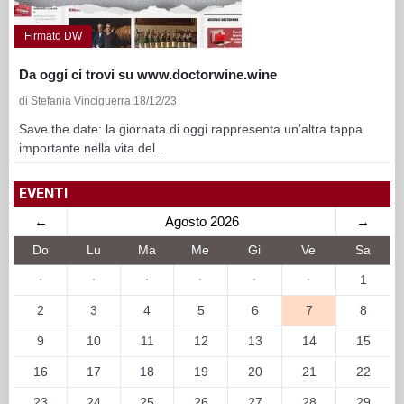
Firmato DW
Da oggi ci trovi su www.doctorwine.wine
di Stefania Vinciguerra 18/12/23
Save the date: la giornata di oggi rappresenta un’altra tappa
importante nella vita del...
EVENTI
←
Agosto 2026
→
Do
Lu
Ma
Me
Gi
Ve
Sa
·
·
·
·
·
·
1
2
3
4
5
6
7
8
9
10
11
12
13
14
15
16
17
18
19
20
21
22
23
24
25
26
27
28
29