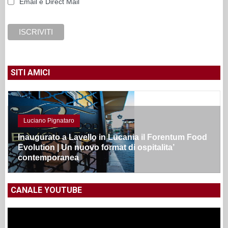
Email e Direct Mail
SITI AMICI
Luciano Pignataro
Inaugurato a Lavello in Lucania il Forentum Food
Evolution | Un nuovo format di ospitalita’
contemporanea
CANALE YOUTUBE