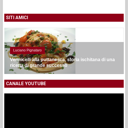
SITI AMICI
Luciano Pignataro
Vermicelli alla puttanesca, storia ischitana di una
ricetta di grande successo
CANALE YOUTUBE