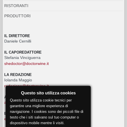
RISTORANTI
PRODUTTORI
IL DIRETTORE
Daniele Cernilli
IL CAPOREDATTORE
Stefania Vinciguerra
shedoctor@doctorwine.it
LA REDAZIONE
Iolanda Maggio
redazione@doctorwine.it
Questo sito utilizza cookies
ADVERTISING
Questo sito utilizza cookie tecnici per
advertising@doctorwine.it
garantire una migliore esperienza di
navigazione. I cookies sono dei piccoli file di
EVENTI
testo che i siti salvano sul tuo computer o
eventi@doctorwine.it
dispositivo mobile mentre li visiti.