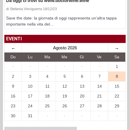
Da oggi ci trovi su www.doctorwine.wine
di Stefania Vinciguerra 18/12/23
Save the date: la giornata di oggi rappresenta un’altra tappa
importante nella vita del...
EVENTI
←
Agosto 2026
→
Do
Lu
Ma
Me
Gi
Ve
Sa
·
·
·
·
·
·
1
2
3
4
5
6
7
8
9
10
11
12
13
14
15
16
17
18
19
20
21
22
23
24
25
26
27
28
29
30
31
·
·
·
·
·