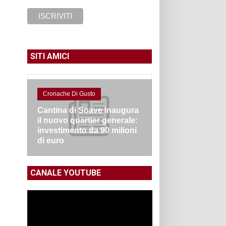
SITI AMICI
Cronache Di Gusto
Cantina di Soave inaugura
il nuovo quartier generale:
investimento da 90 milioni
di euro
CANALE YOUTUBE