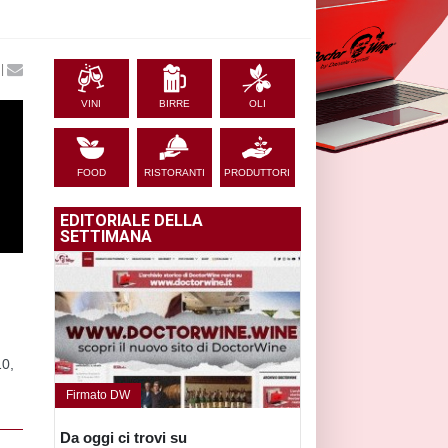
|
VINI
BIRRE
OLI
FOOD
RISTORANTI
PRODUTTORI
EDITORIALE DELLA
SETTIMANA
10,
Firmato DW
Da oggi ci trovi su