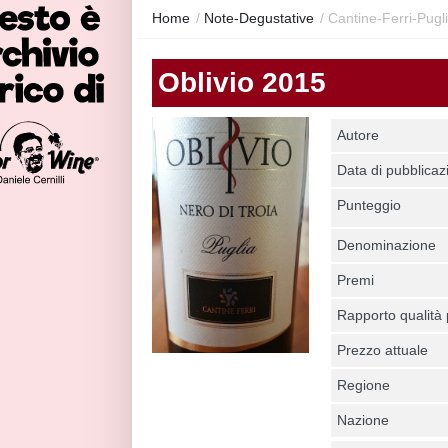
Home
/
Note-Degustative
/
Cantine-Ferri-Pugl
Oblivio 2015
Autore
Data di pubblicaz
Punteggio
Denominazione
Premi
Rapporto qualità
Prezzo attuale
Regione
Nazione