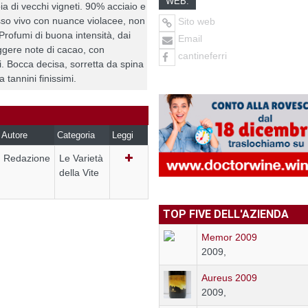
WEB:
ia di vecchi vigneti. 90% acciaio e
so vivo con nuance violacee, non
Sito web
Profumi di buona intensità, dai
Email
eggere note di cacao, con
cantineferri
i. Bocca decisa, sorretta da spina
 tannini finissimi.
Autore
Categoria
Leggi
Redazione
Le Varietà
della Vite
TOP FIVE DELL'AZIENDA
Memor 2009
2009,
Aureus 2009
2009,