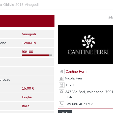
ia-Oblivio-2015-Vinogodi
Vinogodi
ione
12/06/19
90/100
Cantine Ferri
Nicola Ferri
 prezzo
1970
15.00 €
347 Via Bari, Valenzano, 700
BA
Puglia
+39 080 4671753
Italia