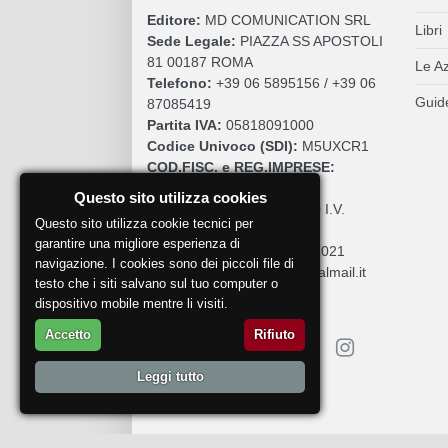
Editore:
MD COMUNICATION SRL
Libri
Sede Legale:
PIAZZA SS APOSTOLI
81 00187 ROMA
Le A
Telefono:
+39 06 5895156 / +39 06
Guide
87085419
Partita IVA:
05818091000
Codice Univoco (SDI):
M5UXCR1
COD.FISC. e REG.IMPRESE:
05818091000
Questo sito utilizza cookies
Cap. Sociale:
€. 10.200,00 I.V.
Questo sito utilizza cookie tecnici per
REA:
RM 930252
garantire una migliore esperienza di
Roc:
36580 del 5 maggio 2021
navigazione. I cookies sono dei piccoli file di
Pec:
mdcomunication@legalmail.it
testo che i siti salvano sul tuo computer o
dispositivo mobile mentre li visiti.
Accetto
Rifiuto
Leggi tutto
Segnala un problema