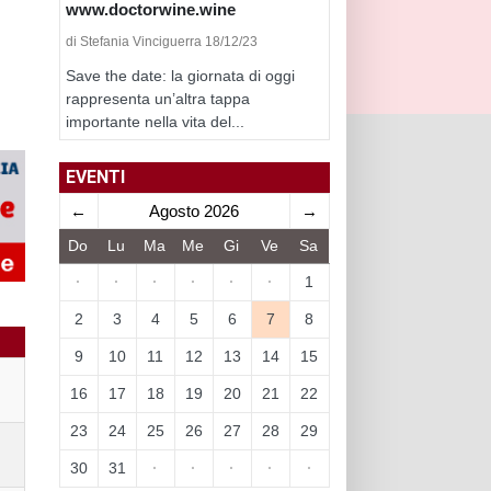
www.doctorwine.wine
di Stefania Vinciguerra 18/12/23
Save the date: la giornata di oggi
rappresenta un’altra tappa
importante nella vita del...
EVENTI
←
Agosto 2026
→
Do
Lu
Ma
Me
Gi
Ve
Sa
·
·
·
·
·
·
1
2
3
4
5
6
7
8
9
10
11
12
13
14
15
16
17
18
19
20
21
22
23
24
25
26
27
28
29
30
31
·
·
·
·
·