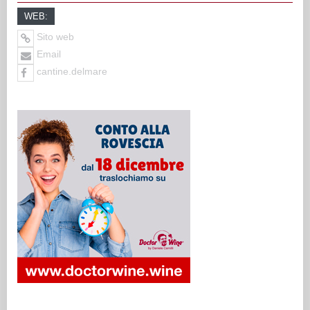
WEB:
Sito web
Email
cantine.delmare