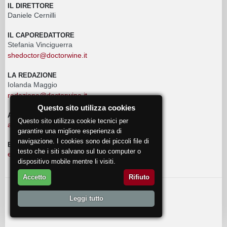
IL DIRETTORE
Daniele Cernilli
IL CAPOREDATTORE
Stefania Vinciguerra
shedoctor@doctorwine.it
LA REDAZIONE
Iolanda Maggio
redazione@doctorwine.it
Questo sito utilizza cookies
ADVERTISING
Questo sito utilizza cookie tecnici per
advertising@doctorwine.it
garantire una migliore esperienza di
navigazione. I cookies sono dei piccoli file di
EVENTI
testo che i siti salvano sul tuo computer o
eventi@doctorwine.it
dispositivo mobile mentre li visiti.
Accetto
Rifiuto
© 2018
DoctorWine
.
Leggi tutto
Chi Siamo
Autori
Contattaci
Privacy