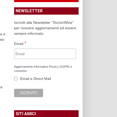
NEWSLETTER
Iscriviti alla Newsletter "DoctorWine"
per ricevere aggiornamenti ed essere
sempre informato.
ra e
ato
*
Email
Aggiornamento Informativa Privacy (GDPR) e
consenso
Email e Direct Mail
la
SITI AMICI