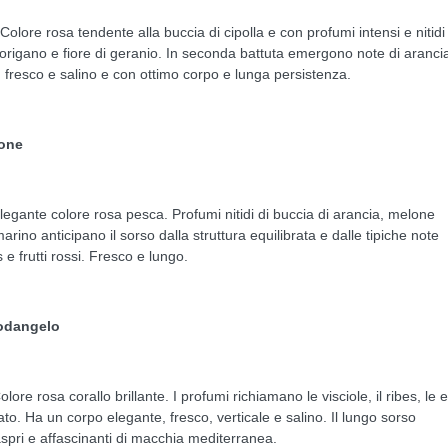
Colore rosa tendente alla buccia di cipolla e con profumi intensi e nitidi 
, origano e fiore di geranio. In seconda battuta emergono note di aranci
 fresco e salino e con ottimo corpo e lunga persistenza.
sone
legante colore rosa pesca. Profumi nitidi di buccia di arancia, melone
arino anticipano il sorso dalla struttura equilibrata e dalle tipiche note
e frutti rossi. Fresco e lungo.
godangelo
lore rosa corallo brillante. I profumi richiamano le visciole, il ribes, le 
cato. Ha un corpo elegante, fresco, verticale e salino. Il lungo sorso
pri e affascinanti di macchia mediterranea.