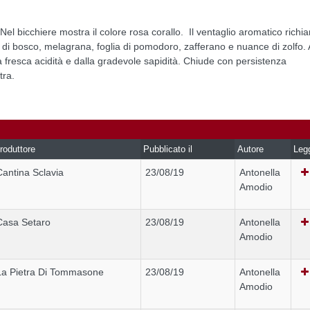
Nel bicchiere mostra il colore rosa corallo. Il ventaglio aromatico richi
na di bosco, melagrana, foglia di pomodoro, zafferano e nuance di zolfo. 
a fresca acidità e dalla gradevole sapidità. Chiude con persistenza
tra.
roduttore
Pubblicato il
Autore
Leg
Cantina Sclavia
23/08/19
Antonella
Amodio
Casa Setaro
23/08/19
Antonella
Amodio
La Pietra Di Tommasone
23/08/19
Antonella
Amodio