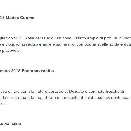
2018 Marisa Cuomo
lianico 50%. Rosa cerasuolo luminoso. Olfatto ampio di profumi di mo
io e viola. All’assaggio è agile e salmastro, con buona spalla acida e dot
e piacevole.
osato 2018 Fontanavecchia
Rosa chiaro con sfumature cerasuolo. Delicato e con note fresche di
rla e rosa. Sapido, equilibrato e croccante al palato, con evidente spal
nza.
na del Mare