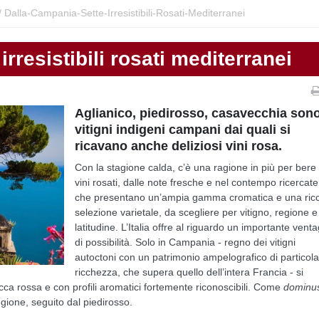
/
Dalla-Campania-Sette-Irresistibili-Rosati-Mediterranei
rresistibili rosati mediterranei
Aglianico, piedirosso, casavecchia son
vitigni indigeni campani dai quali si
ricavano anche deliziosi vini rosa.
Con la stagione calda, c’è una ragione in più per bere 
vini rosati, dalle note fresche e nel contempo ricercate
che presentano un’ampia gamma cromatica e una ric
selezione varietale, da scegliere per vitigno, regione e
latitudine. L’Italia offre al riguardo un importante venta
di possibilità. Solo in Campania - regno dei vitigni
autoctoni con un patrimonio ampelografico di particol
ricchezza, che supera quello dell’intera Francia - si
acca rossa e con profili aromatici fortemente riconoscibili. Come
dominu
 regione, seguito dal piedirosso.