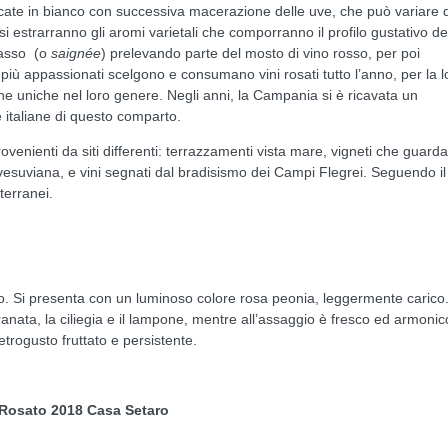
ificate in bianco con successiva macerazione delle uve, che può variare 
 si estrarranno gli aromi varietali che comporranno il profilo gustativo de
alasso (o
saignée
) prelevando parte del mosto di vino rosso, per poi
più appassionati scelgono e consumano vini rosati tutto l’anno, per la l
iche uniche nel loro genere. Negli anni, la Campania si è ricavata un
e italiane di questo comparto.
venienti da siti differenti: terrazzamenti vista mare, vigneti che guarda
esuviana, e vini segnati dal bradisismo dei Campi Flegrei. Seguendo il 
iterranei.
. Si presenta con un luminoso colore rosa peonia, leggermente carico.
anata, la ciliegia e il lampone, mentre all’assaggio è fresco ed armonic
etrogusto fruttato e persistente.
 Rosato 2018 Casa Setaro