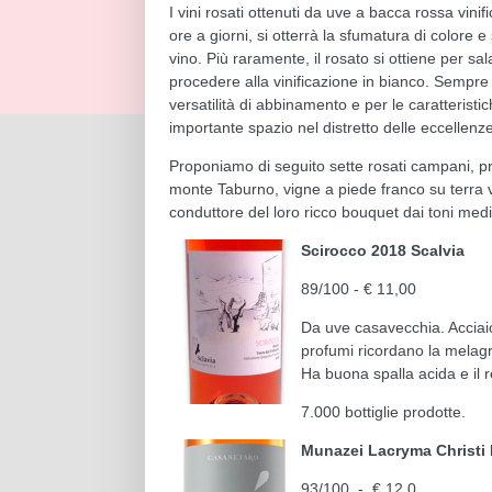
I vini rosati ottenuti da uve a bacca rossa vin
ore a giorni, si otterrà la sfumatura di colore e
vino. Più raramente, il rosato si ottiene per s
procedere alla vinificazione in bianco. Sempre 
versatilità di abbinamento e per le caratterist
importante spazio nel distretto delle eccellenz
Proponiamo di seguito sette rosati campani, pro
monte Taburno, vigne a piede franco su terra v
conduttore del loro ricco bouquet dai toni med
Scirocco 2018 Scalvia
89/100 - € 11,00
Da uve casavecchia. Acciaio
profumi ricordano la melagr
Ha buona spalla acida e il r
7.000 bottiglie prodotte.
Munazei Lacryma Christi
93/100 - € 12,0