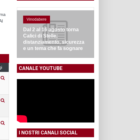
ama
Vinodabere
Al
Dal 2 al 16 agosto torna
Calici di Stelle:
distanziamento, sicurezza
e un tema che fa sognare
gi
CANALE YOUTUBE
I NOSTRI CANALI SOCIAL