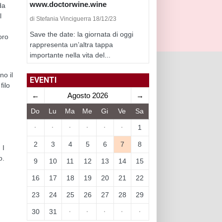
www.doctorwine.wine
da
l
di Stefania Vinciguerra 18/12/23
Save the date: la giornata di oggi
oro
rappresenta un’altra tappa
importante nella vita del...
no il
EVENTI
filo
←
Agosto 2026
→
Do
Lu
Ma
Me
Gi
Ve
Sa
·
·
·
·
·
·
1
2
3
4
5
6
7
8
 I
o.
9
10
11
12
13
14
15
16
17
18
19
20
21
22
23
24
25
26
27
28
29
30
31
·
·
·
·
·