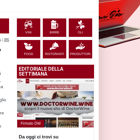
VINI
BIRRE
OLI
|
o
FOOD
RISTORANTI
PRODUTTORI
EDITORIALE DELLA
i
SETTIMANA
,
ca
glio
are
Firmato DW
s
Da oggi ci trovi su