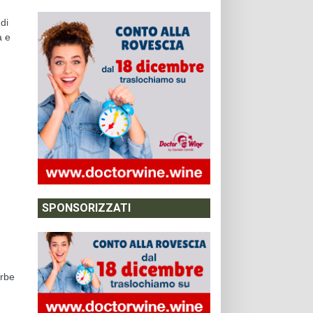
di
a e
SPONSORIZZATI
erbe