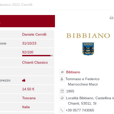
lassico-2021-Cernilli
1
Daniele Cernilli
ione
31/10/23
92/100
Chianti Classico
Bibbiano
Tommaso e Federico
 prezzo
Marrocchesi Marzi
14.50 €
1865
Località Bibbiano, Castellina i
Toscana
Chianti, 53011, SI
Italia
+39 0577 743065