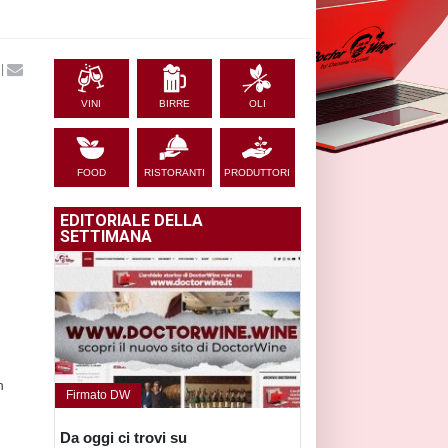
|
VINI
BIRRE
OLI
FOOD
RISTORANTI
PRODUTTORI
EDITORIALE DELLA
SETTIMANA
n
Firmato DW
Da oggi ci trovi su