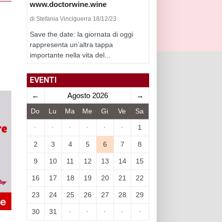
www.doctorwine.wine
di Stefania Vinciguerra 18/12/23
Save the date: la giornata di oggi
rappresenta un’altra tappa
importante nella vita del...
EVENTI
←
Agosto 2026
→
Do
Lu
Ma
Me
Gi
Ve
Sa
·
·
·
·
·
·
1
2
3
4
5
6
7
8
9
10
11
12
13
14
15
16
17
18
19
20
21
22
23
24
25
26
27
28
29
30
31
·
·
·
·
·