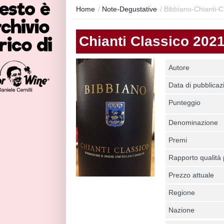
Home
/
Note-Degustative
/
Bibbiano-Chianti-C
Chianti Classico 202
Autore
Data di pubblicaz
Punteggio
Denominazione
Premi
Rapporto qualità
Prezzo attuale
Regione
Nazione