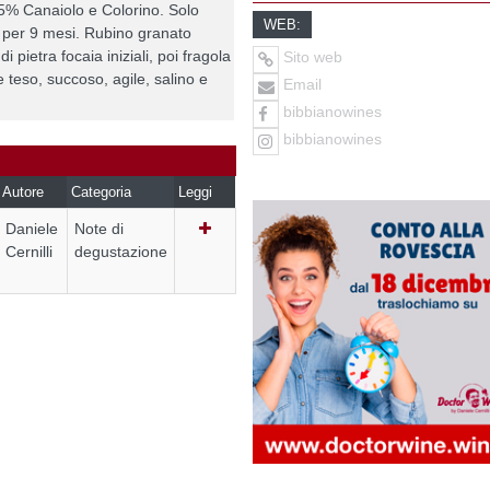
% Canaiolo e Colorino. Solo
WEB:
 per 9 mesi. Rubino granato
di pietra focaia iniziali, poi fragola
Sito web
teso, succoso, agile, salino e
Email
bibbianowines
bibbianowines
Autore
Categoria
Leggi
Daniele
Note di
Cernilli
degustazione