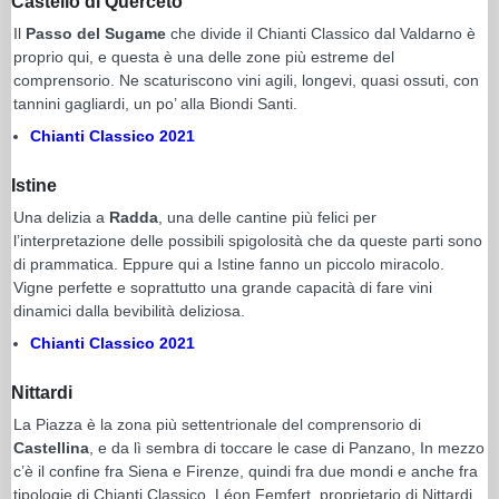
Castello di Querceto
Il
Passo del Sugame
che divide il Chianti Classico dal Valdarno è
proprio qui, e questa è una delle zone più estreme del
comprensorio. Ne scaturiscono vini agili, longevi, quasi ossuti, con
tannini gagliardi, un po’ alla Biondi Santi.
Chianti Classico 2021
Istine
Una delizia a
Radda
, una delle cantine più felici per
l’interpretazione delle possibili spigolosità che da queste parti sono
di prammatica. Eppure qui a Istine fanno un piccolo miracolo.
Vigne perfette e soprattutto una grande capacità di fare vini
dinamici dalla bevibilità deliziosa.
Chianti Classico 2021
Nittardi
La Piazza è la zona più settentrionale del comprensorio di
Castellina
, e da lì sembra di toccare le case di Panzano, In mezzo
c’è il confine fra Siena e Firenze, quindi fra due mondi e anche fra
tipologie di Chianti Classico. Léon Femfert, proprietario di Nittardi,