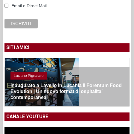
Email e Direct Mail
SITI AMICI
Luciano Pignataro
Inaugurato a Lavello in Lucania il Forentum Food
Evolution | Un nuovo format di ospitalita’
contemporanea
CANALE YOUTUBE