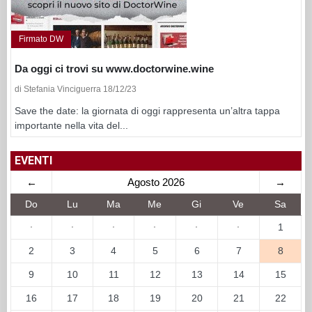
Firmato DW
Da oggi ci trovi su www.doctorwine.wine
di Stefania Vinciguerra 18/12/23
Save the date: la giornata di oggi rappresenta un’altra tappa
importante nella vita del...
EVENTI
←
Agosto 2026
→
Do
Lu
Ma
Me
Gi
Ve
Sa
·
·
·
·
·
·
1
2
3
4
5
6
7
8
9
10
11
12
13
14
15
16
17
18
19
20
21
22