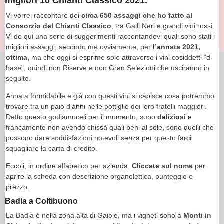
migliori 10 Chianti Classico 2021.
Vi vorrei raccontare dei
circa 650 assaggi che ho fatto al
Consorzio del Chianti Classico
, tra Galli Neri e grandi vini rossi.
Vi do qui una serie di suggerimenti raccontandovi quali sono stati i
migliori assaggi, secondo me ovviamente, per
l’annata 2021,
ottima,
ma che oggi si esprime solo attraverso i vini cosiddetti “di
base”, quindi non Riserve e non Gran Selezioni che usciranno in
seguito.
Annata formidabile e già con questi vini si capisce cosa potremmo
trovare tra un paio d’anni nelle bottiglie dei loro fratelli maggiori.
Detto questo godiamoceli per il momento, sono
deliziosi
e
francamente non avendo chissà quali beni al sole, sono quelli che
possono dare soddisfazioni notevoli senza per questo farci
squagliare la carta di credito.
Eccoli, in ordine alfabetico per azienda.
Cliccate sul nome
per
aprire la scheda con descrizione organolettica, punteggio e
prezzo.
Badia a Coltibuono
La Badia è nella zona alta di Gaiole, ma i vigneti sono a
Monti in