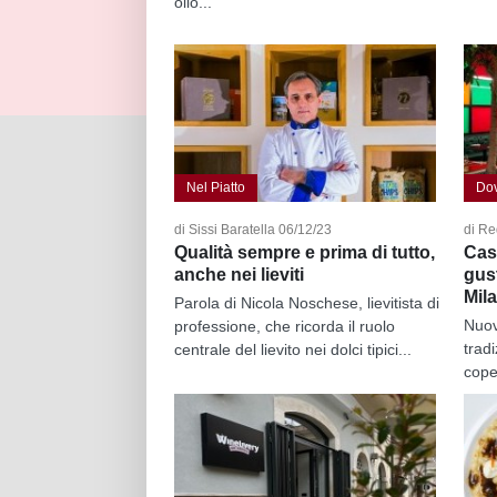
olio...
Nel Piatto
Do
di Sissi Baratella 06/12/23
di Re
Qualità sempre e prima di tutto,
Cas
anche nei lieviti
gust
Mil
Parola di Nicola Noschese, lievitista di
Nuov
professione, che ricorda il ruolo
trad
centrale del lievito nei dolci tipici...
coper