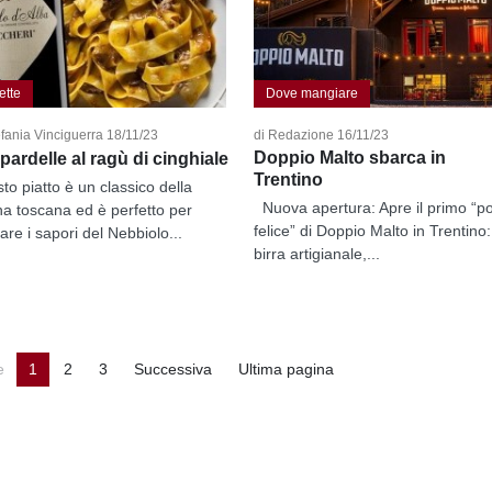
ette
Dove mangiare
efania Vinciguerra 18/11/23
di Redazione 16/11/23
Doppio Malto sbarca in
ardelle al ragù di cinghiale
Trentino
to piatto è un classico della
Nuova apertura: Apre il primo “p
na toscana ed è perfetto per
felice” di Doppio Malto in Trentino:
are i sapori del Nebbiolo...
birra artigianale,...
e
1
2
3
Successiva
Ultima pagina