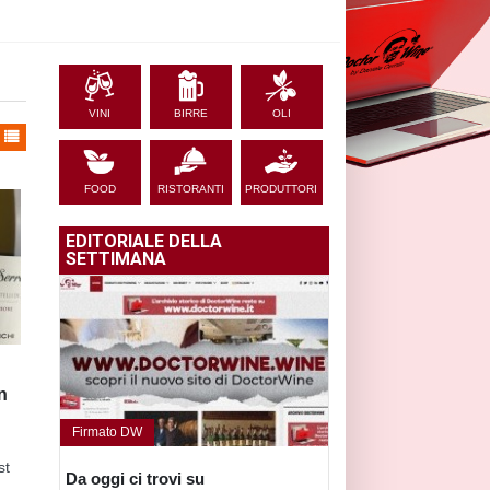
VINI
BIRRE
OLI
FOOD
RISTORANTI
PRODUTTORI
EDITORIALE DELLA
SETTIMANA
n
Firmato DW
st
Da oggi ci trovi su