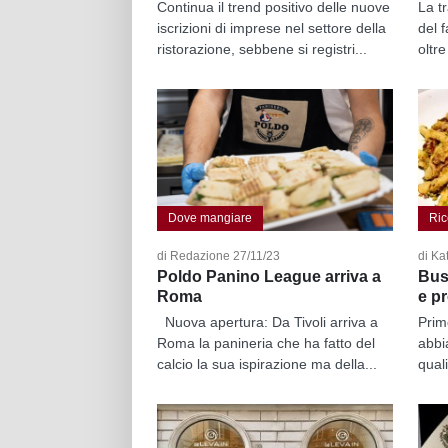
Continua il trend positivo delle nuove
La tr
iscrizioni di imprese nel settore della
del 
ristorazione, sebbene si registri...
oltre
Dove mangiare
Ric
di Redazione 27/11/23
di Ka
Poldo Panino League arriva a
Bus
Roma
e p
Nuova apertura: Da Tivoli arriva a
Primo
Roma la panineria che ha fatto del
abbi
calcio la sua ispirazione ma della...
quali