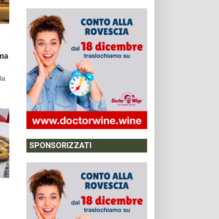
oma
la
SPONSORIZZATI