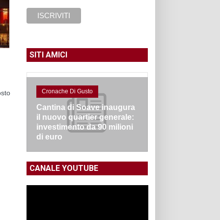
SITI AMICI
Cronache Di Gusto
osto
Cantina di Soave inaugura
il nuovo quartier generale:
investimento da 90 milioni
di euro
CANALE YOUTUBE