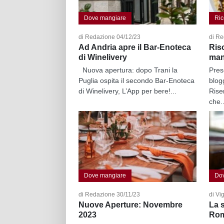
Dove mangiare
Ric
di Redazione 04/12/23
di Re
Ad Andria apre il Bar-Enoteca
Riso
di Winelivery
man
Nuova apertura: dopo Trani la
Pres
Puglia ospita il secondo Bar-Enoteca
blog
di Winelivery, L’App per bere!...
Rise
che..
Dove mangiare
Do
di Redazione 30/11/23
di Vi
Nuove Aperture: Novembre
La s
2023
Ro