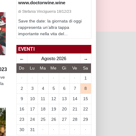
www.doctorwine.wine
di Stefania Vinciguerra 18/12/23
Save the date: la giornata di oggi
rappresenta un’altra tappa
importante nella vita del...
EVENTI
←
Agosto 2026
→
Do
Lu
Ma
Me
Gi
Ve
Sa
023
ove
·
·
·
·
·
·
1
la
2
3
4
5
6
7
8
9
10
11
12
13
14
15
16
17
18
19
20
21
22
23
24
25
26
27
28
29
30
31
·
·
·
·
·