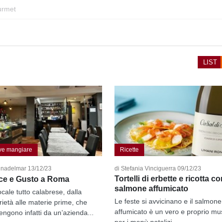
rmet
LIST
ve mangiare
Ricette
gnadelmar 13/12/23
di Stefania Vinciguerra 09/12/23
Tortelli di erbette e ricotta co
ce e Gusto a Roma
salmone affumicato
ocale tutto calabrese, dalla
Le feste si avvicinano e il salmone
rietà alle materie prime, che
affumicato è un vero e proprio mu
engono infatti da un’azienda...
per i menù natalizi,...