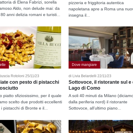
attoria di Elena Fabrizi, sorella
pizzeria e friggitoria autentica
famoso Aldo, non delude mai: da
napoletana apre a Roma una nuo
 80 anni delizia romani e turisti...
insegna il...
ette
Dove mangiare
tiuscia Rotoloni 25/11/23
di Livia Belardelli 22/11/23
iate con pesto di pistacchi
Sottovoce, il ristorante sul e 
rosciutto
Lago di Como
 piatto sfiziosissimo, per il quale
A soli 40 minuti da Milano (diciam
amo scelto due prodotti eccellenti
dalla periferia nord) il ristorante
 i pistacchi di Bronte e il...
Sottovoce, all’ultimo piano...