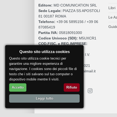
Editore:
MD COMUNICATION SRL
Libri
Sede Legale:
PIAZZA SS APOSTOLI
81 00187 ROMA
Le A
Telefono:
+39 06 5895156 / +39 06
Guide
87085419
Partita IVA:
05818091000
Codice Univoco (SDI):
M5UXCR1
COD.FISC. e REG.IMPRESE:
05818091000
Questo sito utilizza cookies
Cap. Sociale:
€. 10.200,00 I.V.
Questo sito utilizza cookie tecnici per
REA:
RM 930252
garantire una migliore esperienza di
Roc:
36580 del 5 maggio 2021
navigazione. I cookies sono dei piccoli file di
Pec:
mdcomunication@legalmail.it
testo che i siti salvano sul tuo computer o
dispositivo mobile mentre li visiti.
Accetto
Rifiuto
Leggi tutto
Segnala un problema