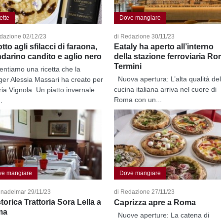
ette
Dove mangiare
dazione 02/12/23
di Redazione 30/11/23
tto agli sfilacci di faraona,
Eataly ha aperto all’interno
darino candito e aglio nero
della stazione ferroviaria R
Termini
entiamo una ricetta che la
Nuova apertura: L’alta qualità del
ger Alessia Massari ha creato per
cucina italiana arriva nel cuore di
ria Vignola. Un piatto invernale
Roma con un...
.
ve mangiare
Dove mangiare
gnadelmar 29/11/23
di Redazione 27/11/23
torica Trattoria Sora Lella a
Caprizza apre a Roma
ma
Nuove aperture: La catena di