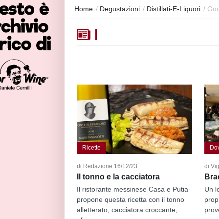
Home
/
Degustazioni
/
Distillati-E-Liquori
/
Gou
Ricette
Do
di Redazione 16/12/23
di Vi
Il tonno e la cacciatora
Bra
Il ristorante messinese Casa e Putia
Un l
propone questa ricetta con il tonno
prop
alletterato, cacciatora croccante,
prov