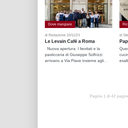
Dove mangiare
Ric
di Redazione 20/11/23
di St
Le Levain Café a Roma
Papp
Nuova apertura: I lievitati e la
Ques
pasticceria di Giuseppe Solfrizzi
cuci
arrivano a Via Piave insieme agli...
esalt
Pagina 1 di 42 pagin