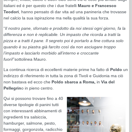
italiani ed è per questo che i due fratelli
Mauro e Francesco
Teodori
, hanno pensato di dar vita ad una panineria che trovasse
nel calcio la sua ispirazione ma nella qualità la sua forza.
“
Il nostro pane, sfornato e prodotto da noi stessi ogni giorno, fa la
differenza e non è replicabile. Un impasto che ricorda a tratti la
pizza e a tratti il pane. Il segreto poi è portarlo a fine cottura solo
quando è su piastra già farcito così da non asciugare troppo
l’impasto e lasciarlo morbido all’interno e croccante
fuori!
”sottolinea Mauro.
La continua ricerca di eccellenti materie prime ha fatto di
Poldo
un
indirizzo di riferimento in tutta la zona di Tivoli e Guidonia ma ciò
non bastava ed ecco che
Poldo sbarca a Roma,
in
Via del
Pellegrin
o in pieno centro.
Qui si possono trovare fino a 40
diverse tipologie di panini tutti
con interessanti abbinamenti di
ingredienti tra salsiccia,
hamburger, salmone, pesto,
formaggi, gorgonzola, radicchio