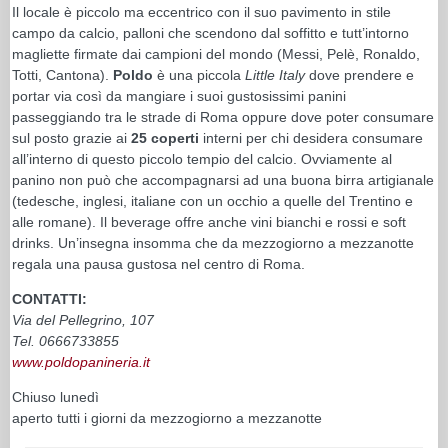
Il locale è piccolo ma eccentrico con il suo pavimento in stile
campo da calcio, palloni che scendono dal soffitto e tutt’intorno
magliette firmate dai campioni del mondo (Messi, Pelè, Ronaldo,
Totti, Cantona).
Poldo
è una piccola
Little Italy
dove prendere e
portar via così da mangiare i suoi gustosissimi panini
passeggiando tra le strade di Roma oppure dove poter consumare
sul posto grazie ai
25 coperti
interni per chi desidera consumare
all’interno di questo piccolo tempio del calcio. Ovviamente al
panino non può che accompagnarsi ad una buona birra artigianale
(tedesche, inglesi, italiane con un occhio a quelle del Trentino e
alle romane). Il beverage offre anche vini bianchi e rossi e soft
drinks. Un’insegna insomma che da mezzogiorno a mezzanotte
regala una pausa gustosa nel centro di Roma.
CONTATTI:
Via del Pellegrino, 107
Tel. 0666733855
www.poldopanineria.it
Chiuso lunedì
aperto tutti i giorni da mezzogiorno a mezzanotte