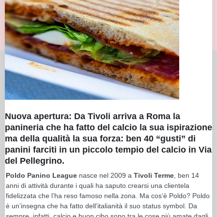
Nuova apertura: Da Tivoli arriva a Roma la
panineria che ha fatto del calcio la sua ispirazione
ma della qualità la sua forza: ben 40 “gusti” di
panini farciti in un piccolo tempio del calcio in Via
del Pellegrino.
Poldo Panino League
nasce nel 2009 a
Tivoli Terme
, ben 14
anni di attività durante i quali ha saputo crearsi una clientela
fidelizzata che l’ha reso famoso nella zona. Ma cos’è Poldo? Poldo
è un’insegna che ha fatto dell’italianità il suo status symbol. Da
sempre, infatti, calcio e buon cibo sono tra le cose più amate dagli