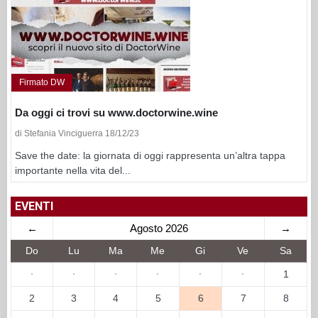
Firmato DW
Da oggi ci trovi su www.doctorwine.wine
di Stefania Vinciguerra 18/12/23
Save the date: la giornata di oggi rappresenta un’altra tappa
importante nella vita del...
EVENTI
←
Agosto 2026
→
Do
Lu
Ma
Me
Gi
Ve
Sa
·
·
·
·
·
·
1
2
3
4
5
6
7
8