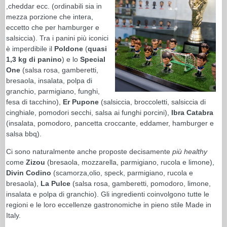
,cheddar ecc. (ordinabili sia in
mezza porzione che intera,
eccetto che per hamburger e
salsiccia). Tra i panini più iconici
è imperdibile il
Poldone
(
quasi
1,3 kg di panino
) e lo
Special
One
(salsa rosa, gamberetti,
bresaola, insalata, polpa di
granchio, parmigiano, funghi,
fesa di tacchino),
Er Pupone
(salsiccia, broccoletti, salsiccia di
cinghiale, pomodori secchi, salsa ai funghi porcini),
Ibra Catabra
(insalata, pomodoro, pancetta croccante, eddamer, hamburger e
salsa bbq).
Ci sono naturalmente anche proposte decisamente
più healthy
come
Zizou
(bresaola, mozzarella, parmigiano, rucola e limone),
Divin Codino
(scamorza,olio, speck, parmigiano, rucola e
bresaola),
La Pulce
(salsa rosa, gamberetti, pomodoro, limone,
insalata e polpa di granchio). Gli ingredienti coinvolgono tutte le
regioni e le loro eccellenze gastronomiche in pieno stile Made in
Italy.