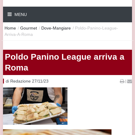
MENU
Home
/
Gourmet
/
Dove-Mangiare
/
Poldo-Panino-League-
Arriva-A-Roma
Poldo Panino League arriva a
Roma
di Redazione 27/11/23
|