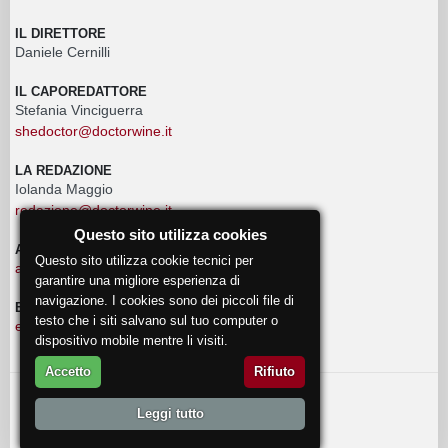
IL DIRETTORE
Daniele Cernilli
IL CAPOREDATTORE
Stefania Vinciguerra
shedoctor@doctorwine.it
LA REDAZIONE
Iolanda Maggio
redazione@doctorwine.it
Questo sito utilizza cookies
ADVERTISING
Questo sito utilizza cookie tecnici per
advertising@doctorwine.it
garantire una migliore esperienza di
navigazione. I cookies sono dei piccoli file di
EVENTI
testo che i siti salvano sul tuo computer o
eventi@doctorwine.it
dispositivo mobile mentre li visiti.
Accetto
Rifiuto
© 2018
DoctorWine
.
Leggi tutto
Chi Siamo
Autori
Contattaci
Privacy