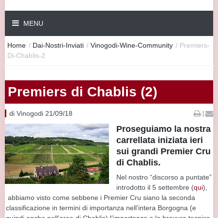
MENU
Home
/
Dai-Nostri-Inviati
/
Vinogodi-Wine-Community
/
Premiers-
Di-Chablis-2
Premiers di Chablis (2)
di Vinogodi 21/09/18
|
Proseguiamo la nostra
carrellata iniziata ieri
sui grandi Premier Cru
di Chablis.
Nel nostro “discorso a puntate”
introdotto il 5 settembre (
qui
),
abbiamo visto come sebbene i Premier Cru siano la seconda
classificazione in termini di importanza nell’intera Borgogna (e
quindi anche nell’area di Chablis) l’importanza e la bravura tecnica