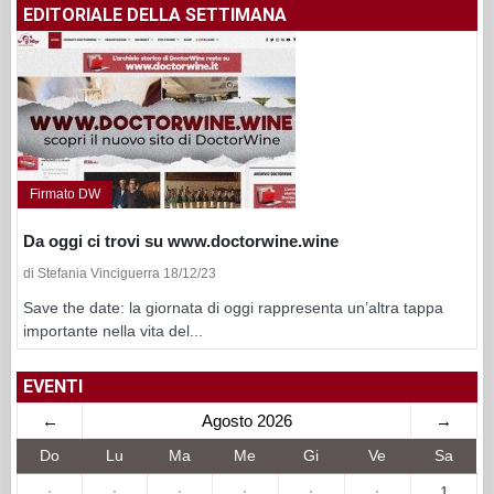
EDITORIALE DELLA SETTIMANA
Firmato DW
Da oggi ci trovi su www.doctorwine.wine
di Stefania Vinciguerra 18/12/23
Save the date: la giornata di oggi rappresenta un’altra tappa
importante nella vita del...
EVENTI
←
Agosto 2026
→
Do
Lu
Ma
Me
Gi
Ve
Sa
·
·
·
·
·
·
1