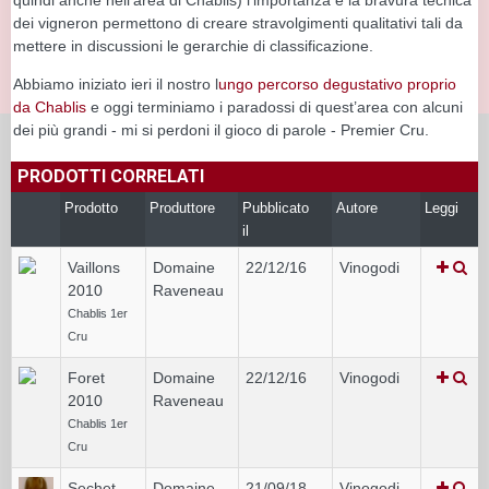
dei vigneron permettono di creare stravolgimenti qualitativi tali da
mettere in discussioni le gerarchie di classificazione.
Abbiamo iniziato ieri il nostro l
ungo percorso degustativo proprio
da Chablis
e oggi terminiamo i paradossi di quest’area con alcuni
dei più grandi - mi si perdoni il gioco di parole - Premier Cru.
PRODOTTI CORRELATI
Prodotto
Produttore
Pubblicato
Autore
Leggi
il
Vaillons
Domaine
22/12/16
Vinogodi
2010
Raveneau
Chablis 1er
Cru
Foret
Domaine
22/12/16
Vinogodi
2010
Raveneau
Chablis 1er
Cru
Sechet
Domaine
21/09/18
Vinogodi