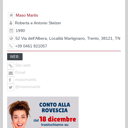
Maso Martis
Roberta e Antonio Stelzer
1990
52 Via dell'Albera, Località Martignano, Trento, 38121, TN
+39 0461 821057
WEB:
Sito web
Email
masomartis
@masomartis