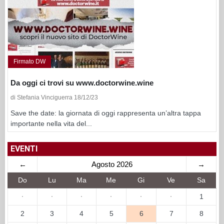
Firmato DW
Da oggi ci trovi su www.doctorwine.wine
di Stefania Vinciguerra 18/12/23
Save the date: la giornata di oggi rappresenta un’altra tappa
importante nella vita del...
EVENTI
←
Agosto 2026
→
Do
Lu
Ma
Me
Gi
Ve
Sa
·
·
·
·
·
·
1
2
3
4
5
6
7
8