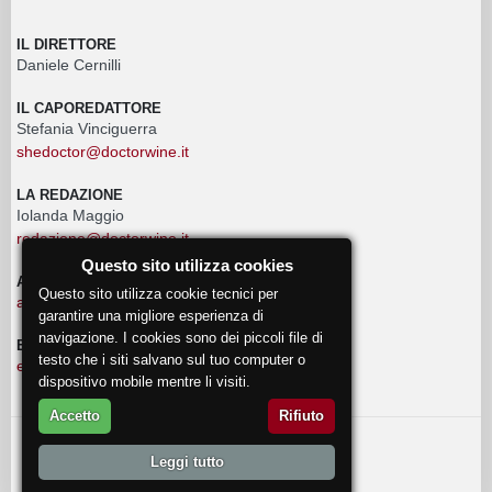
IL DIRETTORE
Daniele Cernilli
IL CAPOREDATTORE
Stefania Vinciguerra
shedoctor@doctorwine.it
LA REDAZIONE
Iolanda Maggio
redazione@doctorwine.it
Questo sito utilizza cookies
ADVERTISING
Questo sito utilizza cookie tecnici per
advertising@doctorwine.it
garantire una migliore esperienza di
navigazione. I cookies sono dei piccoli file di
EVENTI
testo che i siti salvano sul tuo computer o
eventi@doctorwine.it
dispositivo mobile mentre li visiti.
Accetto
Rifiuto
© 2018
DoctorWine
.
Leggi tutto
Chi Siamo
Autori
Contattaci
Privacy