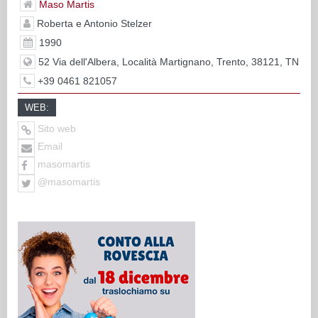
Maso Martis
Roberta e Antonio Stelzer
1990
52 Via dell'Albera, Località Martignano, Trento, 38121, TN
+39 0461 821057
WEB:
Sito web
Email
masomartis
@masomartis