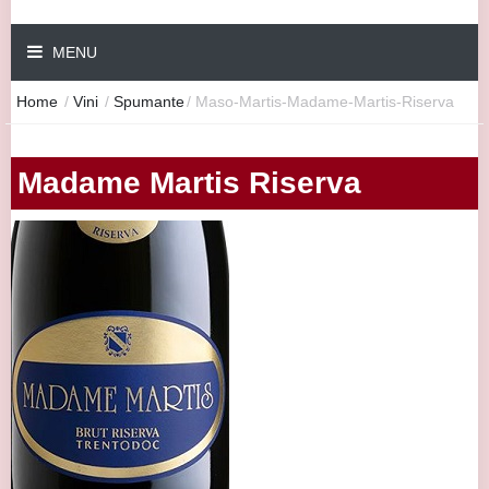
MENU
Home
/
Vini
/
Spumante
/
Maso-Martis-Madame-Martis-Riserva
Madame Martis Riserva