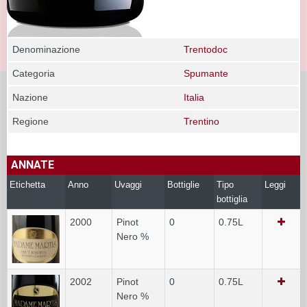
Denominazione
Trentodoc
Categoria
Spumante
Nazione
Italia
Regione
Trentino
ANNATE
Etichetta
Anno
Uvaggi
Bottiglie
Tipo
Leggi
bottiglia
2000
Pinot
0
0.75L
Nero %
2002
Pinot
0
0.75L
Nero %