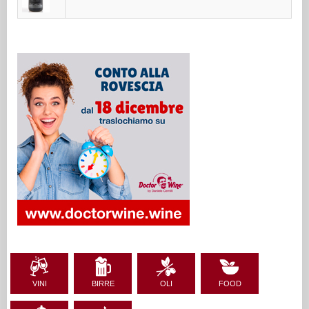
VINI
BIRRE
OLI
FOOD