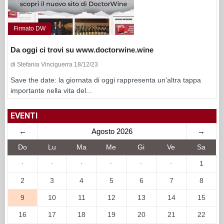
Firmato DW
Da oggi ci trovi su www.doctorwine.wine
di Stefania Vinciguerra 18/12/23
Save the date: la giornata di oggi rappresenta un’altra tappa
importante nella vita del...
EVENTI
←
Agosto 2026
→
Do
Lu
Ma
Me
Gi
Ve
Sa
·
·
·
·
·
·
1
2
3
4
5
6
7
8
9
10
11
12
13
14
15
16
17
18
19
20
21
22