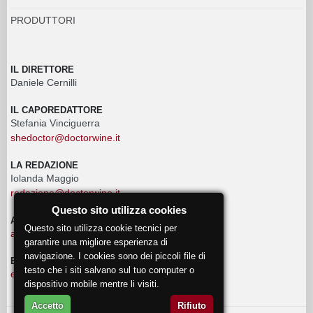
PRODUTTORI
IL DIRETTORE
Daniele Cernilli
IL CAPOREDATTORE
Stefania Vinciguerra
shedoctor@doctorwine.it
LA REDAZIONE
Iolanda Maggio
redazione@doctorwine.it
Questo sito utilizza cookies
ADVERTISING
Questo sito utilizza cookie tecnici per
advertising@doctorwine.it
garantire una migliore esperienza di
navigazione. I cookies sono dei piccoli file di
EVENTI
testo che i siti salvano sul tuo computer o
eventi@doctorwine.it
dispositivo mobile mentre li visiti.
Accetto
Rifiuto