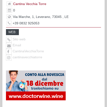
Cantina Vecchia Torre
0
Via Marche, 1, Leverano, 73045 , LE
+39 0832 925053
WEB:
Sito web
Email
CantinaVecchiaTorre
cantinavecchiatorre