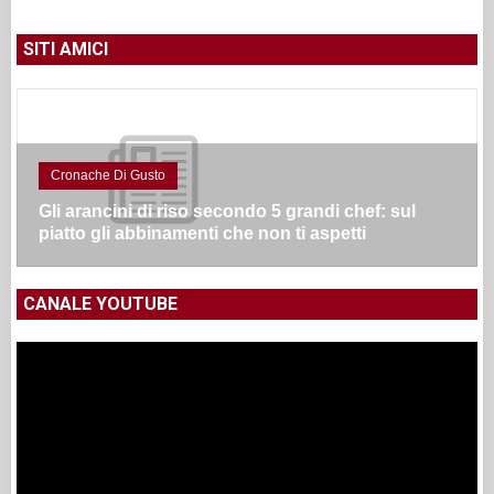
SITI AMICI
Cronache Di Gusto
Gli arancini di riso secondo 5 grandi chef: sul
piatto gli abbinamenti che non ti aspetti
CANALE YOUTUBE