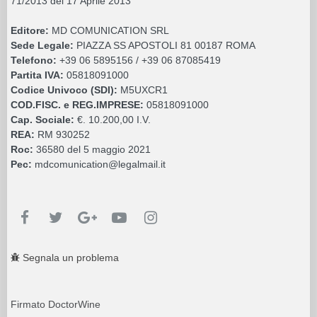
71/2013 del 17 Aprile 2013
Editore:
MD COMUNICATION SRL
Sede Legale:
PIAZZA SS APOSTOLI 81 00187 ROMA
Telefono:
+39 06 5895156 / +39 06 87085419
Partita IVA:
05818091000
Codice Univoco (SDI):
M5UXCR1
COD.FISC. e REG.IMPRESE:
05818091000
Cap. Sociale:
€. 10.200,00 I.V.
REA:
RM 930252
Roc:
36580 del 5 maggio 2021
Pec:
mdcomunication@legalmail.it
Segnala un problema
Firmato DoctorWine