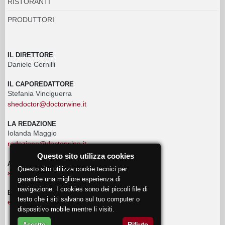
RISTORANTI
PRODUTTORI
IL DIRETTORE
Daniele Cernilli
IL CAPOREDATTORE
Stefania Vinciguerra
shedoctor@doctorwine.it
LA REDAZIONE
Iolanda Maggio
redazione@doctorwine.it
Questo sito utilizza cookies
ADVERTISING
Questo sito utilizza cookie tecnici per
advertising@doctorwine.it
garantire una migliore esperienza di
navigazione. I cookies sono dei piccoli file di
EVENTI
testo che i siti salvano sul tuo computer o
eventi@doctorwine.it
dispositivo mobile mentre li visiti.
Accetto
Rifiuto