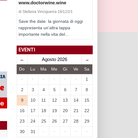
www.doctorwine.wine
di Stefania Vinciguerra 18/12/23
Save the date: la giornata di oggi
rappresenta un’altra tappa
importante nella vita del...
EVENTI
←
Agosto 2026
→
Do
Lu
Ma
Me
Gi
Ve
Sa
·
·
·
·
·
·
1
2
3
4
5
6
7
8
9
10
11
12
13
14
15
16
17
18
19
20
21
22
23
24
25
26
27
28
29
30
31
·
·
·
·
·