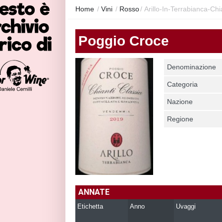
Home
/
Vini
/
Rosso
/
Arillo-In-Terrabianca-Ch
Poggio Croce
Denominazione
Categoria
Nazione
Regione
ANNATE
Etichetta
Anno
Uvaggi