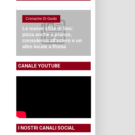
Cronache Di Gusto
Le nuove sfide di Seu:
pizza anche a pranzo,
consulenza all’estero e un
altro locale a Roma
CANALE YOUTUBE
I NOSTRI CANALI SOCIAL