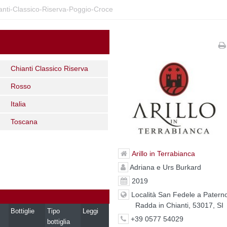
ianti-Classico-Riserva-Poggio-Croce
Chianti Classico Riserva
Rosso
Italia
Toscana
Arillo in Terrabianca
Adriana e Urs Burkard
2019
Località San Fedele a Patern
Radda in Chianti, 53017, SI
Bottiglie
Tipo
Leggi
+39 0577 54029
bottiglia