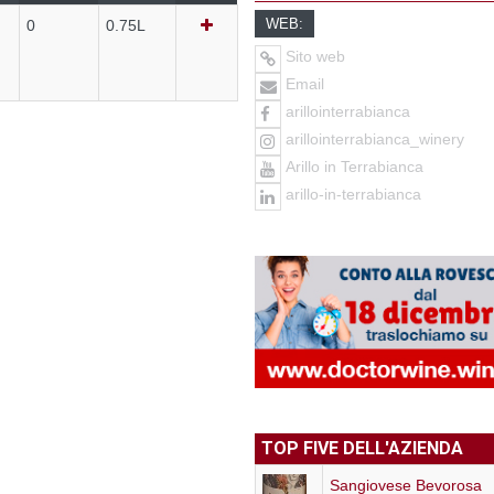
WEB:
0
0.75L
Sito web
Email
arillointerrabianca
arillointerrabianca_winery
Arillo in Terrabianca
arillo-in-terrabianca
TOP FIVE DELL'AZIENDA
Sangiovese Bevorosa