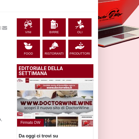
|
VINI
BIRRE
OLI
FOOD
RISTORANTI
PRODUTTORI
EDITORIALE DELLA
SETTIMANA
o,
Firmato DW
Da oggi ci trovi su